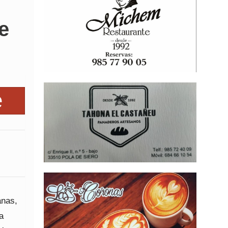
e
anas,
a