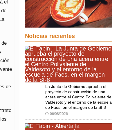
á el
 del
La
Noticias recientes
s de
s
ación
evante
es de
La Junta de Gobierno aprueba el
proyecto de construcción de una
acera entre el Centro Polivalente de
Valdesoto y el entorno de la escuela
de Faes, en el margen de la SI-8
ntrato
06/08/2026
🕔
ios