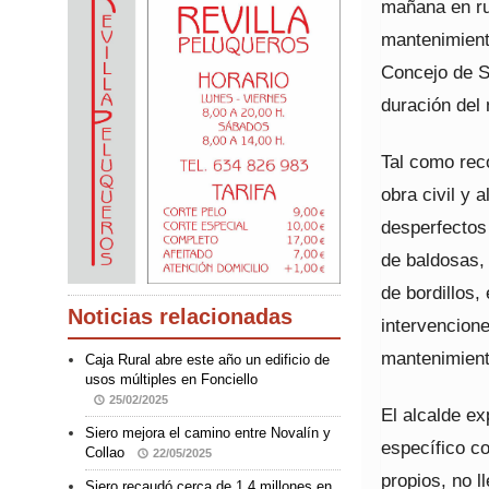
mañana en ru
mantenimient
Concejo de S
duración del
Tal como reco
obra civil y 
desperfectos
de baldosas, 
de bordillos,
Noticias relacionadas
intervencion
mantenimiento
Caja Rural abre este año un edificio de
usos múltiples en Fonciello
25/02/2025
El alcalde ex
Siero mejora el camino entre Novalín y
específico c
Collao
22/05/2025
propios, no 
Siero recaudó cerca de 1,4 millones en