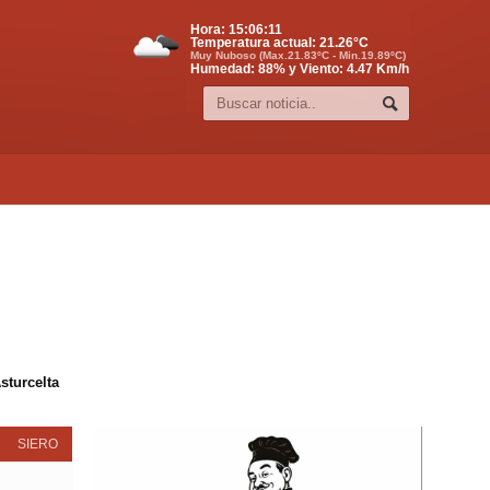
Hora:
15:06:12
Temperatura actual:
21.26
°C
Muy Nuboso (Max.21.83ºC - Min.19.89ºC)
Humedad: 88% y Viento: 4.47 Km/h
sturcelta
SIERO