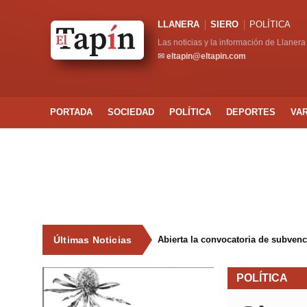
LLANERA
SIERO
POLÍTICA
Las noticias y la información de Llanera
✉
eltapin@eltapin.com
PORTADA
SOCIEDAD
POLÍTICA
DEPORTES
VA
Últimas Noticias
Abierta la convocatoria de subven
POLÍTICA