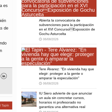
ea es
bién
Abierta la convocatoria de
subvenciones para la participación
as de
en el XVI ConcursoExposición de
Gochu Asturcelta
06/08/2026
🕔
ando
en
Tere Álvarez: "En vivienda hay que
elegir: proteger a la gente o

amparar la especulación"
06/08/2026
🕔
IU Siero advierte de que anunciar
un aula sin concretar cursos,
horarios ni profesorado no
l Tapín
garantiza una alternativa real