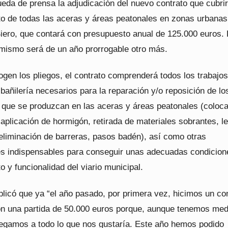
eda de prensa la adjudicación del nuevo contrato que cubrir
o de todas las aceras y áreas peatonales en zonas urbanas
iero, que contará con presupuesto anual de 125.000 euros. 
 mismo será de un año prorrogable otro más.
gen los pliegos, el contrato comprenderá todos los trabajo
albañilería necesarios para la reparación y/o reposición de lo
 que se produzcan en las aceras y áreas peatonales (coloc
aplicación de hormigón, retirada de materiales sobrantes, l
 eliminación de barreras, pasos badén), así como otras
es indispensables para conseguir unas adecuadas condicion
 y funcionalidad del viario municipal.
plicó que ya “el año pasado, por primera vez, hicimos un co
on una partida de 50.000 euros porque, aunque tenemos med
llegamos a todo lo que nos gustaría. Este año hemos podido