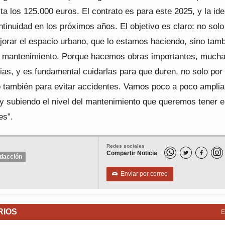
ta los 125.000 euros. El contrato es para este 2025, y la id
tinuidad en los próximos años. El objetivo es claro: no solo
jorar el espacio urbano, que lo estamos haciendo, sino tam
u mantenimiento. Porque hacemos obras importantes, much
rias, y es fundamental cuidarlas para que duren, no solo por
no también para evitar accidentes. Vamos poco a poco ampli
 y subiendo el nivel del mantenimiento que queremos tener 
es”.
Redes sociales
Compartir Noticia


dacción
Enviar por correo
✉
RIOS
E