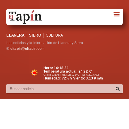
☰
Portada
LLANERA
SIERO
CULTURA
Sociedad
Las noticias y la información de Llanera y Siero
Política
✉
eltapin@eltapin.com
Deportes
Hora:
14:18:31
Temperatura actual:
24.92
°C
Varios
Cielo Claro (Max.26.23ºC - Min.21.4ºC)
Humedad: 72% y Viento: 3.13 Km/h
Cultura
Asturias
Videos
Carta al director