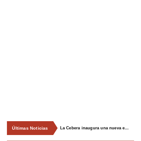
Últimas Noticias
La Cebera inaugura una nueva edición de su ciclo cultural con propuestas para todos los públicos