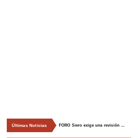
Últimas Noticias
FORO Siero exige una revisión integral del servicio de recogida de residuos para acabar con los contenedores desbordados y la imagen de abandono del concejo