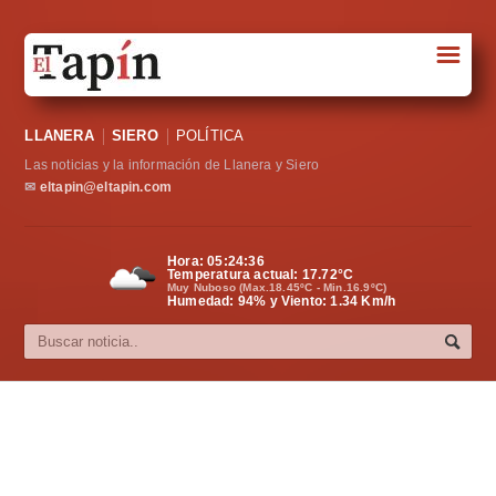
☰
Portada
LLANERA
SIERO
POLÍTICA
Sociedad
Las noticias y la información de Llanera y Siero
Política
✉
eltapin@eltapin.com
Deportes
Hora:
05:24:36
Temperatura actual:
17.72
°C
Varios
Muy Nuboso (Max.18.45ºC - Min.16.9ºC)
Humedad: 94% y Viento: 1.34 Km/h
Cultura
Asturias
Videos
Carta al director