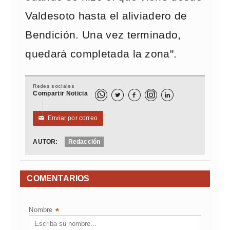
Valdesoto hasta el aliviadero de
Bendición. Una vez terminado,
quedará completada la zona".
Redes sociales
Compartir Noticia



Enviar por correo
✉
AUTOR:
Redacción
COMENTARIOS
Nombre
*