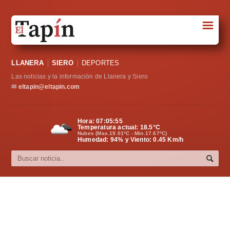
☰
Portada
LLANERA
SIERO
DEPORTES
Sociedad
Las noticias y la información de Llanera y Siero
Política
✉
eltapin@eltapin.com
Deportes
Hora:
07:05:56
Temperatura actual:
18.5
°C
Varios
Nubes (Max.19.01ºC - Min.17.67ºC)
Humedad: 94% y Viento: 0.45 Km/h
Cultura
Asturias
Videos
Carta al director