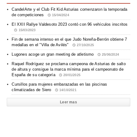
CandelArte y el Club Fit Kid Asturias comenzaron la temporada
de competiciones
15/04/2024
El XXII Rallye Valdesoto 2023 contó con 96 vehículos inscritos
15/03/2023
Fin de semana intenso en el que Judo Noreña-Berrón obtiene 7
medallas en el "Villa de Avilés"
27/10/2025
Lugones acoge un gran meeting de atletismo
25/06/2024
Raquel Rodríguez se proclama campeona de Asturias de salto
de altura y consigue la marca mínima para el campeonato de
España de su categoría
20/01/2025
Cursillos para mujeres embarazadas en las piscinas
climatizadas de Siero
14/10/2021
Leer mas