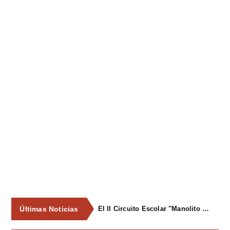
Últimas Noticias
El II Circuito Escolar "Manolito el Pegu" volvió a reunir a las jóvenes promesas del ciclismo asturiano en El Carbayu