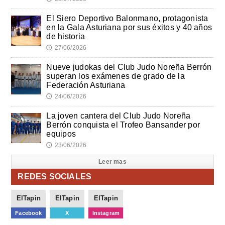
El Siero Deportivo Balonmano, protagonista
en la Gala Asturiana por sus éxitos y 40 años
de historia
27/06/2026
🕔
Nueve judokas del Club Judo Noreña Berrón
superan los exámenes de grado de la
Federación Asturiana
24/06/2026
🕔
La joven cantera del Club Judo Noreña
Berrón conquista el Trofeo Bansander por
equipos
23/06/2026
🕔
Leer mas
REDES SOCIALES
ElTapin
ElTapin
ElTapin
Facebook
X
Instagram