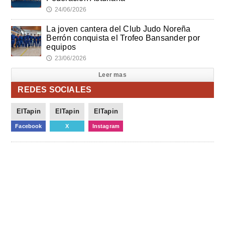
24/06/2026
🕔
La joven cantera del Club Judo Noreña
Berrón conquista el Trofeo Bansander por
equipos
23/06/2026
🕔
Leer mas
REDES SOCIALES
ElTapin
ElTapin
ElTapin
Facebook
X
Instagram