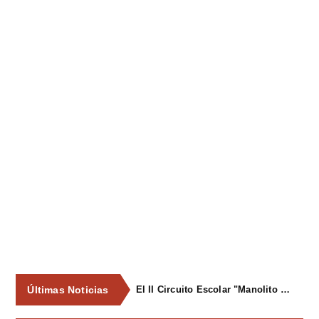
Últimas Noticias
El II Circuito Escolar "Manolito el Pegu" volvió a reunir a las jóvenes promesas del ciclismo asturiano en El Carbayu