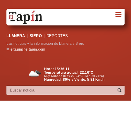
☰
Portada
LLANERA
SIERO
DEPORTES
Sociedad
Las noticias y la información de Llanera y Siero
Política
✉
eltapin@eltapin.com
Deportes
Hora:
15:36:12
Temperatura actual:
22.16
°C
Varios
Muy Nuboso (Max.22.34ºC - Min.20.29ºC)
Humedad: 86% y Viento: 5.81 Km/h
Cultura
Asturias
Videos
Carta al director