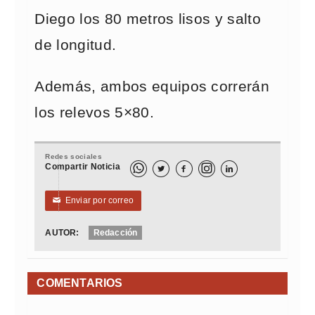
Diego los 80 metros lisos y salto
de longitud.
Además, ambos equipos correrán
los relevos 5×80.
Redes sociales
Compartir Noticia



Enviar por correo
✉
AUTOR:
Redacción
COMENTARIOS