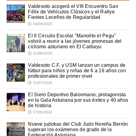
Valdesoto acogerá el VIII Encuentro San
Félix de Vehículos Clásicos y el Rallye
Fiestes Leceñes de Regularidad
04/08/2026
🕔
El II Circuito Escolar "Manolito el Pegu"
volvió a reunir a las jóvenes promesas del
ciclismo asturiano en El Carbayu
01/08/2026
🕔
Valdesoto C.F. y USM lanzan un campus de
fútbol para niños y niñas de 6 a 16 años con
profesionales de primer nivel
01/07/2026
🕔
El Siero Deportivo Balonmano, protagonista
en la Gala Asturiana por sus éxitos y 40 años
de historia
27/06/2026
🕔
Nueve judokas del Club Judo Noreña Berrón
superan los exámenes de grado de la
Federación Asturiana