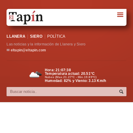
☰
Portada
LLANERA
SIERO
POLÍTICA
Sociedad
Las noticias y la información de Llanera y Siero
Política
✉
eltapin@eltapin.com
Deportes
Hora:
21:07:39
Temperatura actual:
20.51
°C
Varios
Nubes (Max.21.27ºC - Min.19.89ºC)
Humedad: 82% y Viento: 3.13 Km/h
Cultura
Asturias
Videos
Carta al director