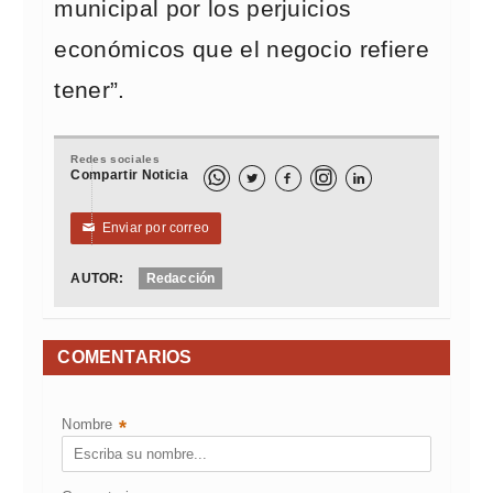
municipal por los perjuicios
económicos que el negocio refiere
tener”.
Redes sociales
Compartir Noticia



Enviar por correo
✉
AUTOR:
Redacción
COMENTARIOS
Nombre
*