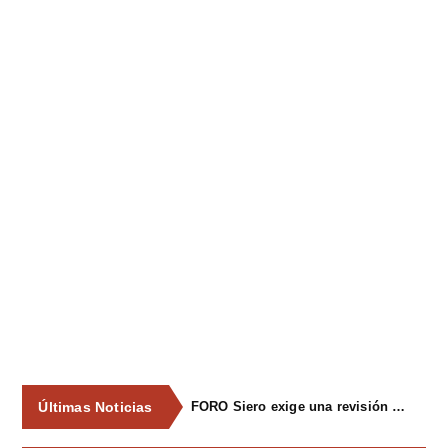
Últimas Noticias
FORO Siero exige una revisión integral del servicio de recogida de residuos para acabar con los contenedores desbordados y la imagen de abandono del concejo