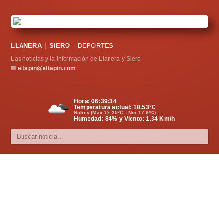
LLANERA
SIERO
DEPORTES
Las noticias y la información de Llanera y Siero
✉
eltapin@eltapin.com
Hora:
06:39:35
Temperatura actual:
18.53
°C
Nubes (Max.19.25ºC - Min.17.9ºC)
Humedad: 84% y Viento: 1.34 Km/h