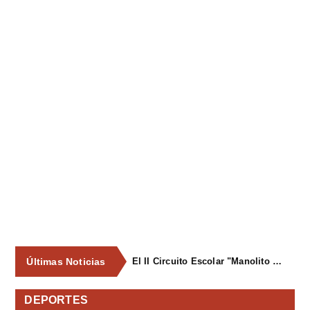
Últimas Noticias
El II Circuito Escolar "Manolito el Pegu" volvió a reunir a las jóvenes promesas del ciclismo asturiano en El Carbayu
DEPORTES