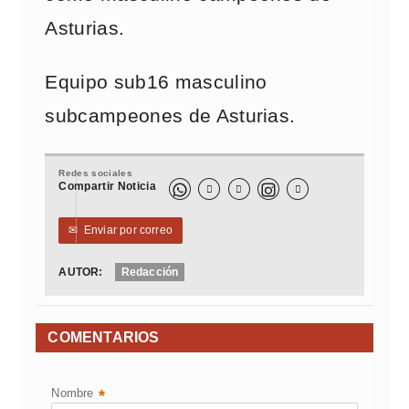
Asturias.
Equipo sub16 masculino
subcampeones de Asturias.
Redes sociales
Compartir Noticia



✉
Enviar por correo
AUTOR:
Redacción
COMENTARIOS
Nombre
*