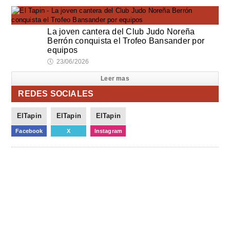
La joven cantera del Club Judo Noreña
Berrón conquista el Trofeo Bansander por
equipos
🕔
23/06/2026
Leer mas
REDES SOCIALES
ElTapin
ElTapin
ElTapin
Facebook
X
Instagram