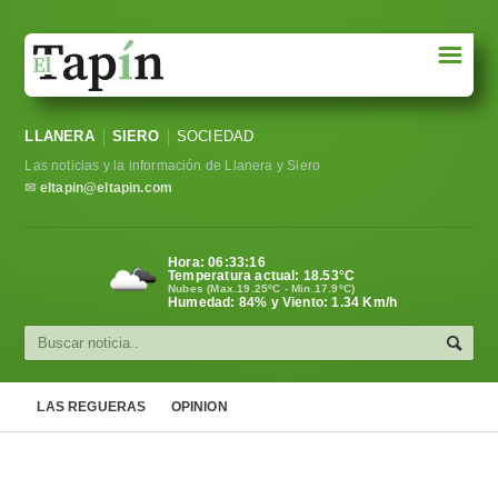
☰
Portada
LLANERA
SIERO
SOCIEDAD
Sociedad
Las noticias y la información de Llanera y Siero
Política
✉
eltapin@eltapin.com
Deportes
Hora:
06:33:16
Temperatura actual:
18.53
°C
Varios
Nubes (Max.19.25ºC - Min.17.9ºC)
Humedad: 84% y Viento: 1.34 Km/h
Cultura
Asturias
LAS REGUERAS
OPINION
Videos
Carta al director