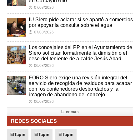
en Carbayín Alto
07/08/2026
🕔
IU Siero pide aclarar si se apartó a comercios
por apoyar la consulta sobre el agua
07/08/2026
🕔
Los concejales del PP en el Ayuntamiento de
Siero solicitan formalmente la dimisión o el
cese del teniente de alcalde Jesús Abad
06/08/2026
🕔
FORO Siero exige una revisión integral del
servicio de recogida de residuos para acabar
con los contenedores desbordados y la
imagen de abandono del concejo
06/08/2026
🕔
Leer mas
REDES SOCIALES
ElTapin
ElTapin
ElTapin