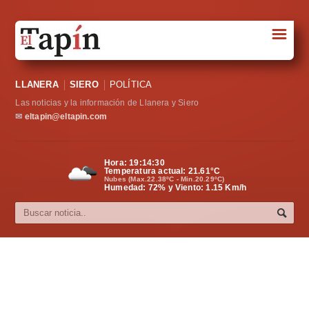
☰
Portada
LLANERA
SIERO
POLÍTICA
Sociedad
Las noticias y la información de Llanera y Siero
Política
✉
eltapin@eltapin.com
Deportes
Hora:
19:14:31
Temperatura actual:
21.61
°C
Varios
Nubes (Max.22.38ºC - Min.20.29ºC)
Humedad: 72% y Viento: 1.15 Km/h
Cultura
Asturias
Videos
Carta al director