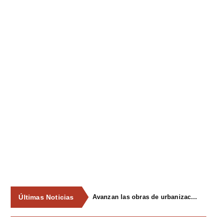
Últimas Noticias
Avanzan las obras de urbanización del parque de La Reconquista, en los terrenos del antiguo matadero de Pola de Siero