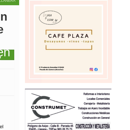
LLANERA
en
e
el