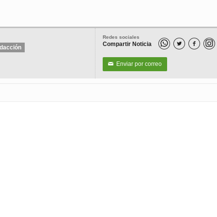
Redes sociales
Compartir Noticia


dacción
Enviar por correo
✉