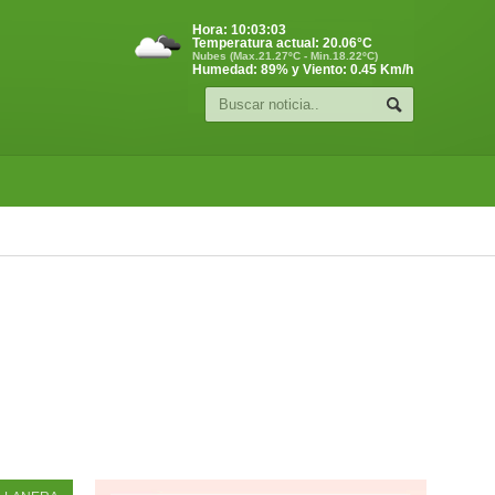
Hora:
10:03:04
Temperatura actual:
20.06
°C
Nubes (Max.21.27ºC - Min.18.22ºC)
Humedad: 89% y Viento: 0.45 Km/h