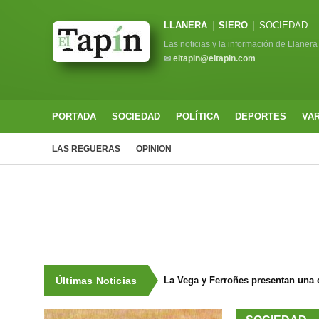
LLANERA
SIERO
SOCIEDAD
Las noticias y la información de Llanera
✉
eltapin@eltapin.com
PORTADA
SOCIEDAD
POLÍTICA
DEPORTES
VA
LAS REGUERAS
OPINION
Últimas Noticias
La Vega y Ferroñes presentan una 