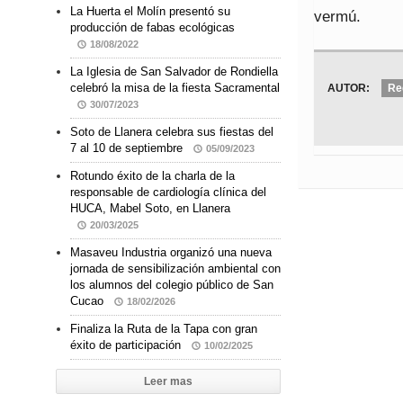
La Huerta el Molín presentó su
vermú.
producción de fabas ecológicas
18/08/2022
La Iglesia de San Salvador de Rondiella
celebró la misa de la fiesta Sacramental
AUTOR:
Re
30/07/2023
Soto de Llanera celebra sus fiestas del
7 al 10 de septiembre
05/09/2023
Rotundo éxito de la charla de la
responsable de cardiología clínica del
HUCA, Mabel Soto, en Llanera
20/03/2025
Masaveu Industria organizó una nueva
jornada de sensibilización ambiental con
los alumnos del colegio público de San
Cucao
18/02/2026
Finaliza la Ruta de la Tapa con gran
éxito de participación
10/02/2025
Leer mas