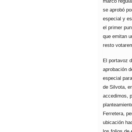
marco regula
se aprobó por
especial y e
el primer pun
que emitan u
resto votare
El portavoz d
aprobación de
especial para
de Silvota, e
accedimos, pe
planteamient
Ferretera, pe
ubicación ha
los folios de