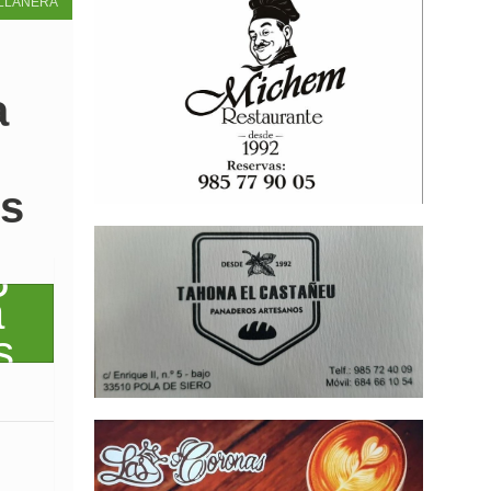
LLANERA
a
és