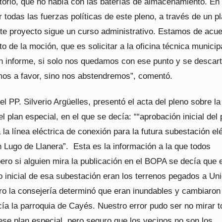
torio, que no había con las baterías de almacenamiento. En
 todas las fuerzas políticas de este pleno, a través de un p
ste proyecto sigue un curso administrativo. Estamos de acu
to de la moción, que es solicitar a la oficina técnica municip
n informe, si solo nos quedamos con ese punto y se descart
mos a favor, sino nos abstendremos”, comentó.
el PP. Silverio Argüelles, presentó el acta del pleno sobre la
l plan especial, en el que se decía: ““aprobación inicial del 
 la línea eléctrica de conexión para la futura subestación el
n Lugo de Llanera”. Esta es la información a la que todos
ro si alguien mira la publicación en el BOPA se decía que e
o inicial de esa subestación eran los terrenos pegados a Un
ro la consejería determinó que eran inundables y cambiaron 
cía la parroquia de Cayés. Nuestro error pudo ser no mirar 
 ese plan especial, pero seguro que los vecinos no son los