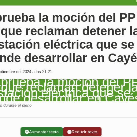
prueba la moción del PP
 que reclaman detener l
tación eléctrica que se
nde desarrollar en Cay
tiembre del 2024 a las 21:21
 durante el pleno
➕
Aumentar texto
➖
Reducir texto