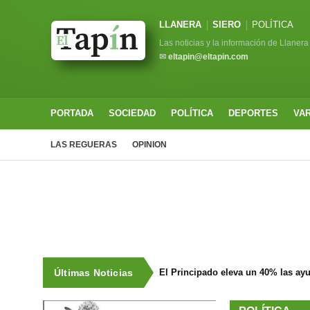
LLANERA
SIERO
POLÍTICA
Las noticias y la información de Llanera
✉
eltapin@eltapin.com
PORTADA
SOCIEDAD
POLÍTICA
DEPORTES
VA
LAS REGUERAS
OPINION
Últimas Noticias
El Principado eleva un 40% las ay