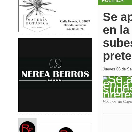
POLÍTICA
Se a
en la
subes
prete
Jueves 05 de Sep
Vecinos de Cayés