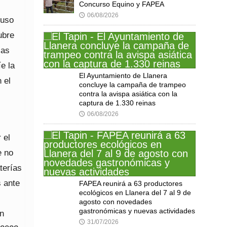
Concurso Equino y FAPEA
06/08/2026
🕔
 uso
ubre
las
e la
El Ayuntamiento de Llanera
 el
concluye la campaña de trampeo
contra la avispa asiática con la
captura de 1.330 reinas
06/08/2026
🕔
 el
e no
terías
 ante
FAPEA reunirá a 63 productores
ecológicos en Llanera del 7 al 9 de
agosto con novedades
gastronómicas y nuevas actividades
un
31/07/2026
🕔