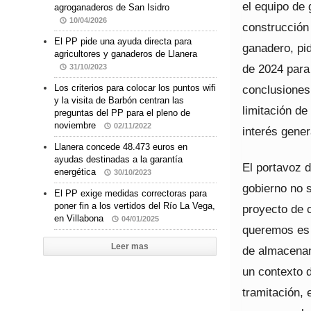
el equipo de 
agroganaderos de San Isidro
10/04/2026
construcción
El PP pide una ayuda directa para
ganadero, pi
agricultores y ganaderos de Llanera
de 2024 para
31/10/2023
conclusiones 
Los criterios para colocar los puntos wifi
y la visita de Barbón centran las
limitación de
preguntas del PP para el pleno de
noviembre
02/11/2022
interés gener
Llanera concede 48.473 euros en
ayudas destinadas a la garantía
El portavoz 
energética
30/10/2023
gobierno no s
El PP exige medidas correctoras para
poner fin a los vertidos del Río La Vega,
proyecto de 
en Villabona
04/01/2025
queremos es m
Leer mas
de almacenam
un contexto d
tramitación, 