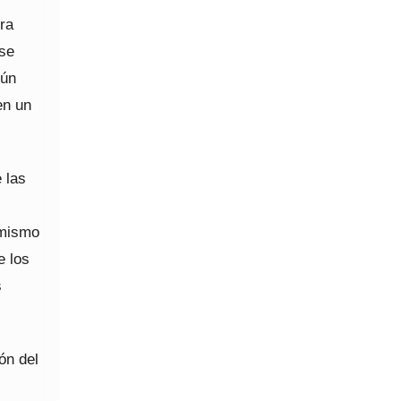
ira
 se
gún
en un
 las
 mismo
e los
s
ón del