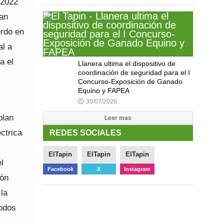
 2022
lan
erdo en
al a
a el
Llanera ultima el dispositivo de
coordinación de seguridad para el I
Concurso-Exposición de Ganado
Equino y FAPEA
30/07/2026
🕔
plan
Leer mas
éctrica
REDES SOCIALES
ElTapin
ElTapin
ElTapin
l
Facebook
X
Instagram
ión
la
todos