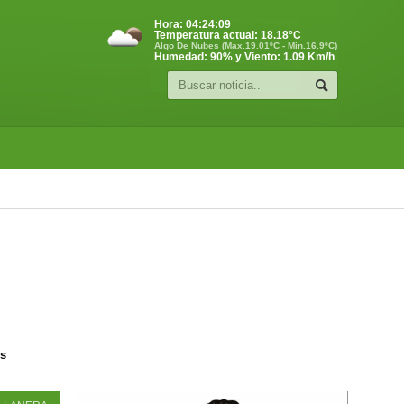
Hora:
04:24:09
Temperatura actual:
18.18
°C
Algo De Nubes (Max.19.01ºC - Min.16.9ºC)
Humedad: 90% y Viento: 1.09 Km/h
os