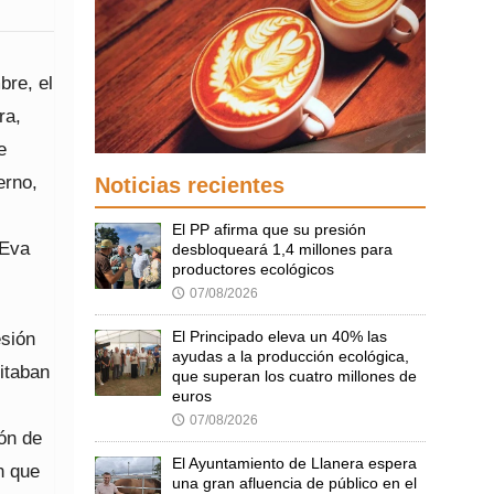
bre, el
ra,
e
erno,
Noticias recientes
El PP afirma que su presión
 Eva
desbloqueará 1,4 millones para
productores ecológicos
07/08/2026
🕔
El Principado eleva un 40% las
esión
ayudas a la producción ecológica,
itaban
que superan los cuatro millones de
euros
07/08/2026
🕔
ón de
El Ayuntamiento de Llanera espera
n que
una gran afluencia de público en el