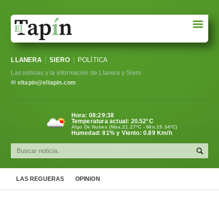
☰
Portada
LLANERA
SIERO
POLÍTICA
Sociedad
Las noticias y la información de Llanera y Siero
Política
✉
eltapin@eltapin.com
Deportes
Hora:
08:29:39
Temperatura actual:
20.52
°C
Varios
Algo De Nubes (Max.21.27ºC - Min.19.34ºC)
Humedad: 81% y Viento: 0.89 Km/h
Cultura
Asturias
LAS REGUERAS
OPINION
Videos
Carta al director