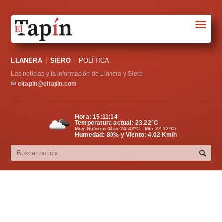
☰
Portada
LLANERA
SIERO
POLÍTICA
Sociedad
Las noticias y la información de Llanera y Siero
Política
✉
eltapin@eltapin.com
Deportes
Hora:
15:11:14
Temperatura actual:
23.22
°C
Varios
Muy Nuboso (Max.24.42ºC - Min.22.38ºC)
Humedad: 80% y Viento: 4.02 Km/h
Cultura
Asturias
Videos
Carta al director