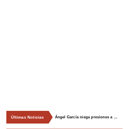
Últimas Noticias
Ángel García niega presiones a comercios y asegura que el Ayuntamiento cumple "de manera muy rigurosa" la Ley de Contratos