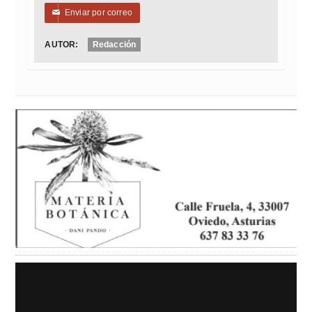
Enviar por correo
✉
AUTOR:
Redacción