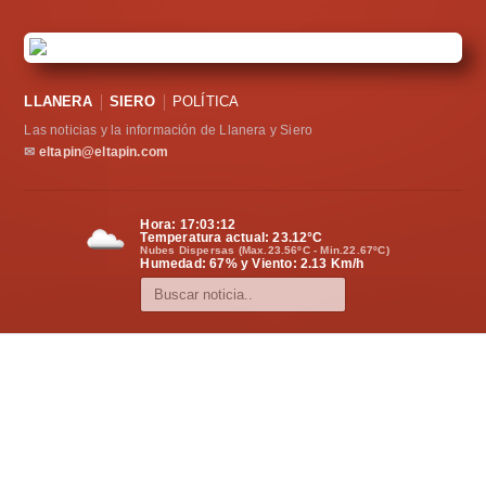
LLANERA
SIERO
POLÍTICA
Las noticias y la información de Llanera y Siero
✉
eltapin@eltapin.com
Hora:
17:03:13
Temperatura actual:
23.12
°C
Nubes Dispersas (Max.23.56ºC - Min.22.67ºC)
Humedad: 67% y Viento: 2.13 Km/h