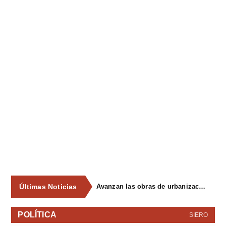
Últimas Noticias
Avanzan las obras de urbanización del parque de La Reconquista, en los terrenos del antiguo matadero de Pola de Siero
POLÍTICA
SIERO