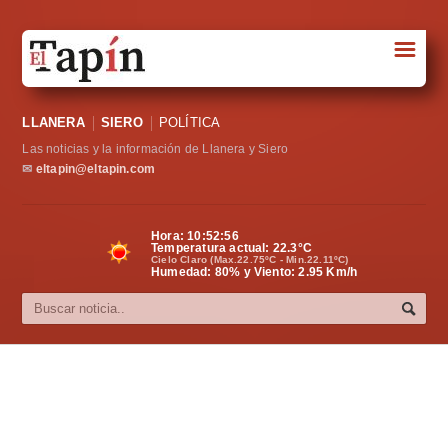
☰
Portada
LLANERA
SIERO
POLÍTICA
Sociedad
Las noticias y la información de Llanera y Siero
Política
✉
eltapin@eltapin.com
Deportes
Hora:
10:52:56
Temperatura actual:
22.3
°C
Varios
Cielo Claro (Max.22.75ºC - Min.22.11ºC)
Humedad: 80% y Viento: 2.95 Km/h
Cultura
Asturias
Videos
Carta al director