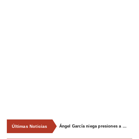
Últimas Noticias
Ángel García niega presiones a comercios y asegura que el Ayuntamiento cumple "de manera muy rigurosa" la Ley de Contratos