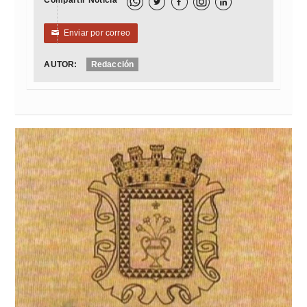
Compartir Noticia



Enviar por correo
✉
AUTOR:
Redacción