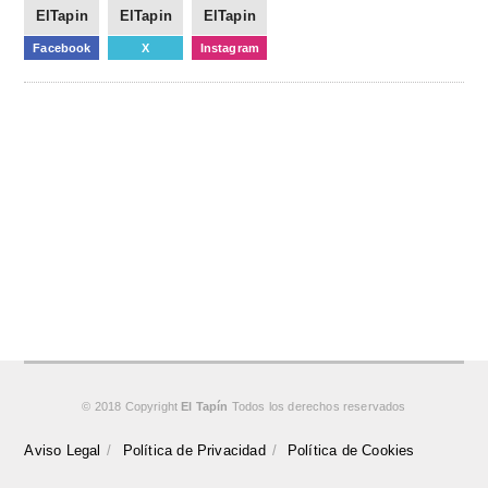
ElTapin
ElTapin
ElTapin
Facebook
X
Instagram
© 2018 Copyright
El Tapín
Todos los derechos reservados
Aviso Legal
Política de Privacidad
Política de Cookies