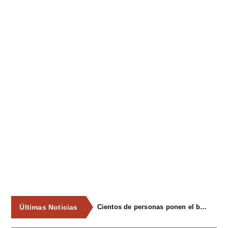
Últimas Noticias
Cientos de personas ponen el broche final a las fiestas de La Salud de Lieres con la tradicional merienda