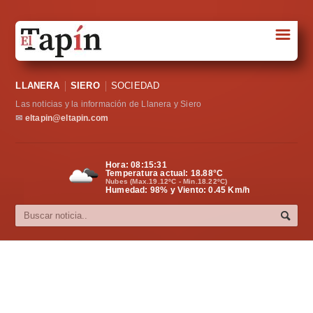
☰
Portada
LLANERA
SIERO
SOCIEDAD
Sociedad
Las noticias y la información de Llanera y Siero
Política
✉
eltapin@eltapin.com
Deportes
Hora:
08:15:32
Temperatura actual:
18.88
°C
Varios
Nubes (Max.19.12ºC - Min.18.22ºC)
Humedad: 98% y Viento: 0.45 Km/h
Cultura
Asturias
Videos
Carta al director