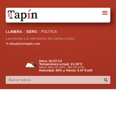
☰
Portada
LLANERA
SIERO
POLÍTICA
Sociedad
Las noticias y la información de Llanera y Siero
Política
✉
eltapin@eltapin.com
Deportes
Hora:
18:07:15
Temperatura actual:
21.36
°C
Varios
Nubes (Max.22.34ºC - Min.20.23ºC)
Humedad: 84% y Viento: 4.47 Km/h
Cultura
Asturias
Videos
Carta al director