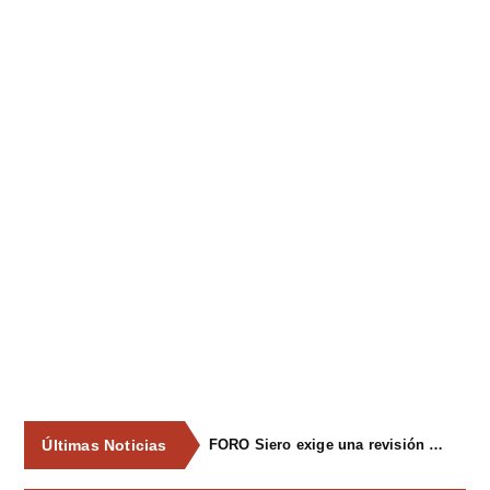
Últimas Noticias
FORO Siero exige una revisión integral del servicio de recogida de residuos para acabar con los contenedores desbordados y la imagen de abandono del concejo