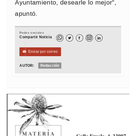
Ayuntamiento, desearle lo mejor”,
apuntó.
Redes sociales
Compartir Noticia



Enviar por correo
✉
AUTOR:
Redacción