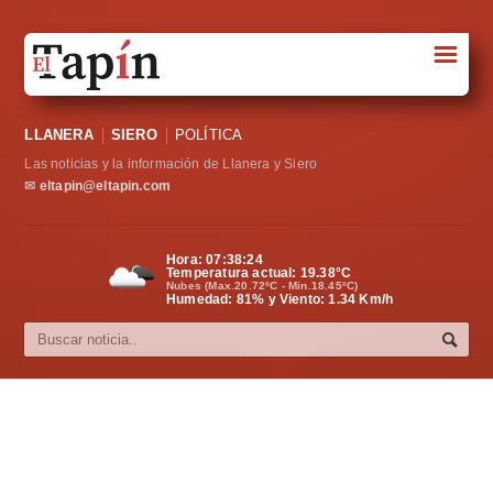
☰
Portada
LLANERA
SIERO
POLÍTICA
Sociedad
Las noticias y la información de Llanera y Siero
Política
✉
eltapin@eltapin.com
Deportes
Hora:
07:38:24
Temperatura actual:
19.38
°C
Varios
Nubes (Max.20.72ºC - Min.18.45ºC)
Humedad: 81% y Viento: 1.34 Km/h
Cultura
Asturias
Videos
Carta al director