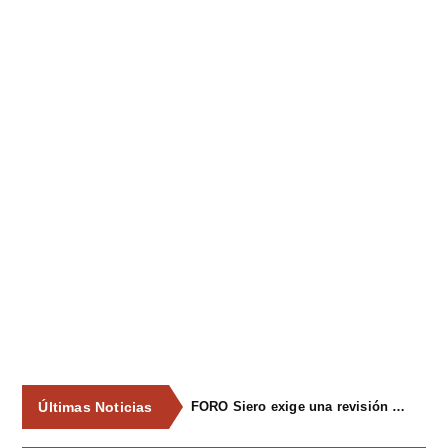
Últimas Noticias
FORO Siero exige una revisión integral del servicio de recogida de residuos para acabar con los contenedores desbordados y la imagen de abandono del concejo