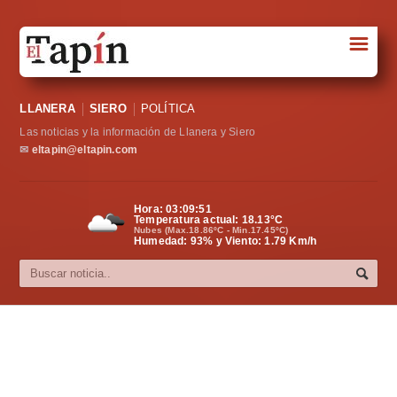
☰
Portada
LLANERA
SIERO
POLÍTICA
Sociedad
Las noticias y la información de Llanera y Siero
Política
✉
eltapin@eltapin.com
Deportes
Hora:
03:09:51
Temperatura actual:
18.13
°C
Varios
Nubes (Max.18.86ºC - Min.17.45ºC)
Humedad: 93% y Viento: 1.79 Km/h
Cultura
Asturias
Videos
Carta al director