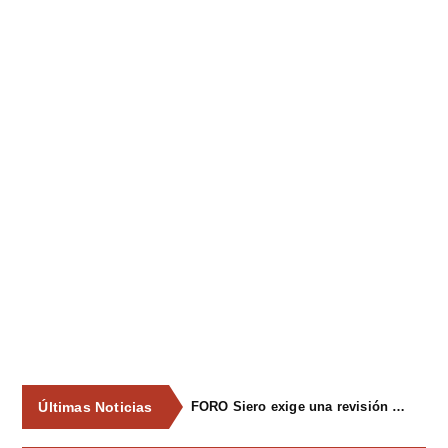
Últimas Noticias
FORO Siero exige una revisión integral del servicio de recogida de residuos para acabar con los contenedores desbordados y la imagen de abandono del concejo