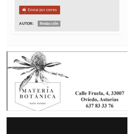
Enviar por correo
✉
AUTOR:
Redacción