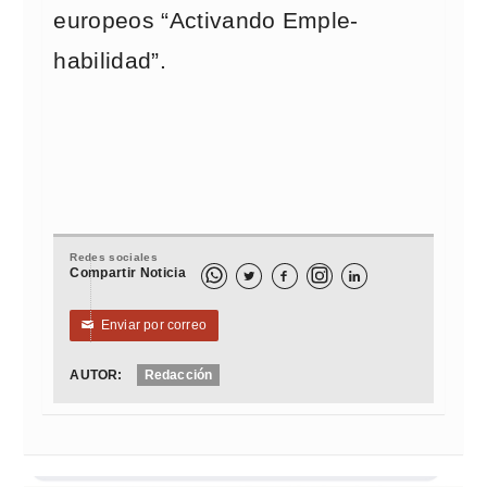
europeos “Activando Emple-
habilidad”.
Redes sociales
Compartir Noticia



Enviar por correo
✉
AUTOR:
Redacción