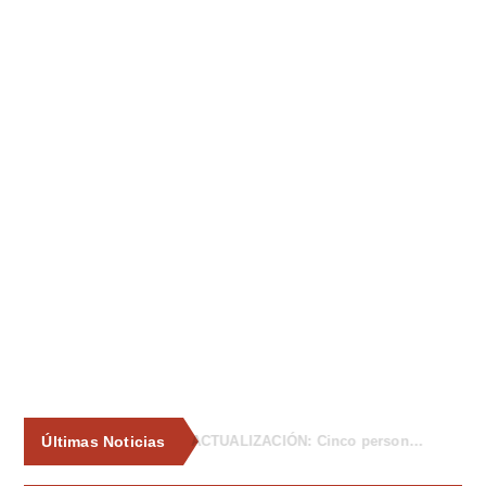
Últimas Noticias
La Asociación de Vecinos de Tiñana propone al Ayuntamiento medidas para frenar los vertidos incontrolados de enseres