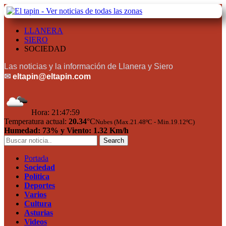
LLANERA
SIERO
SOCIEDAD
Las noticias y la información de Llanera y Siero
✉
eltapin@eltapin.com
Hora:
21:48:00
Temperatura actual:
20.34
°C
Nubes (Max.21.48ºC - Min.19.12ºC)
Humedad: 73% y Viento: 1.32 Km/h
Portada
Sociedad
Política
Deportes
Varios
Cultura
Asturias
Videos