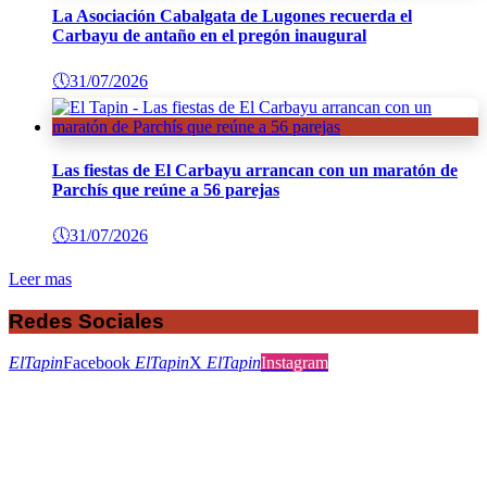
La Asociación Cabalgata de Lugones recuerda el
Carbayu de antaño en el pregón inaugural
🕔
31/07/2026
Las fiestas de El Carbayu arrancan con un maratón de
Parchís que reúne a 56 parejas
🕔
31/07/2026
Leer mas
Redes Sociales
ElTapin
Facebook
ElTapin
X
ElTapin
Instagram