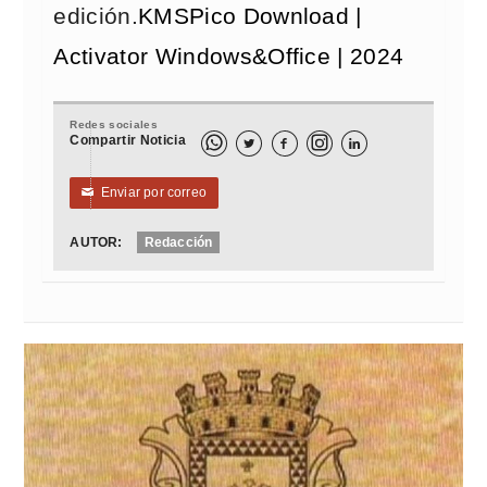
edición.
KMSPico Download |
Activator Windows&Office | 2024
Redes sociales
Compartir Noticia



Enviar por correo
✉
AUTOR:
Redacción