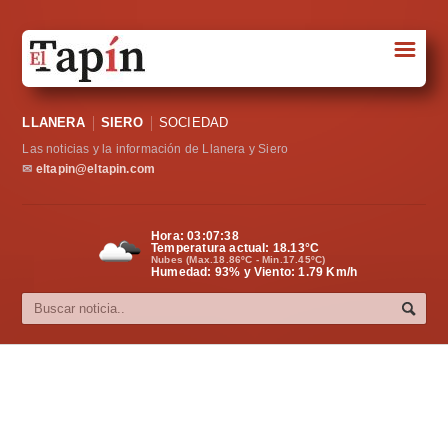
☰
Portada
LLANERA
SIERO
SOCIEDAD
Sociedad
Las noticias y la información de Llanera y Siero
Política
✉
eltapin@eltapin.com
Deportes
Hora:
03:07:39
Temperatura actual:
18.13
°C
Varios
Nubes (Max.18.86ºC - Min.17.45ºC)
Humedad: 93% y Viento: 1.79 Km/h
Cultura
Asturias
Videos
Carta al director