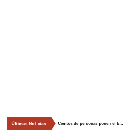
Últimas Noticias
Cientos de personas ponen el broche final a las fiestas de La Salud de Lieres con la tradicional merienda