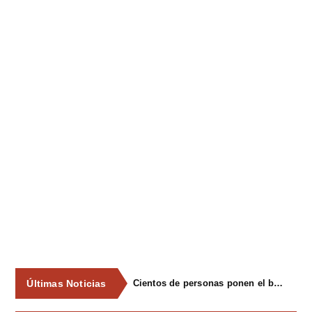
Últimas Noticias
Cientos de personas ponen el broche final a las fiestas de La Salud de Lieres con la tradicional merienda