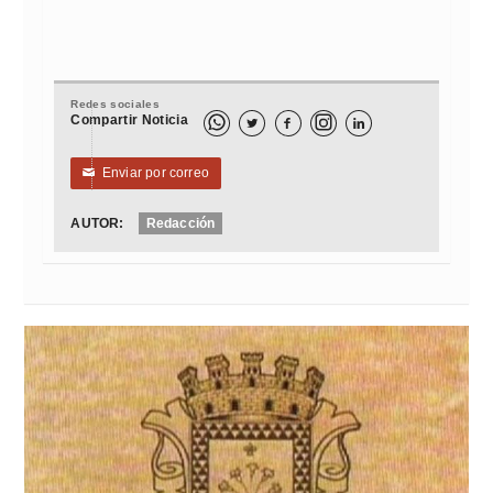
Redes sociales
Compartir Noticia



Enviar por correo
✉
AUTOR:
Redacción