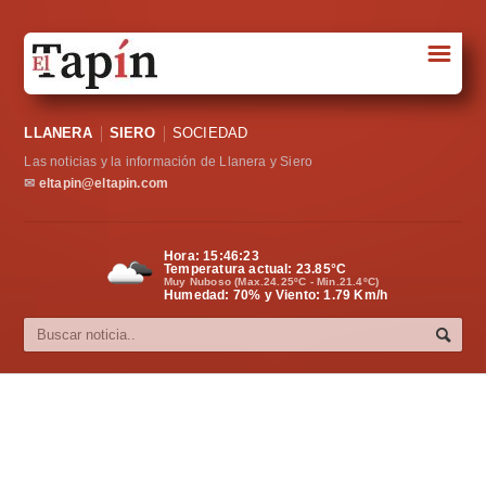
☰
Portada
LLANERA
SIERO
SOCIEDAD
Sociedad
Las noticias y la información de Llanera y Siero
Política
✉
eltapin@eltapin.com
Deportes
Hora:
15:46:24
Temperatura actual:
23.85
°C
Varios
Muy Nuboso (Max.24.25ºC - Min.21.4ºC)
Humedad: 70% y Viento: 1.79 Km/h
Cultura
Asturias
Videos
Carta al director