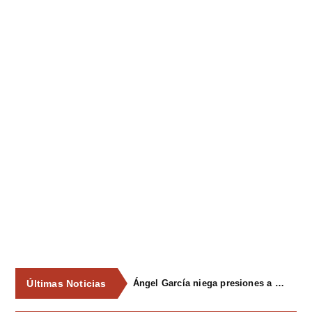
Últimas Noticias
Ángel García niega presiones a comercios y asegura que el Ayuntamiento cumple "de manera muy rigurosa" la Ley de Contratos