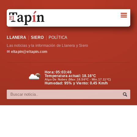
☰
Portada
LLANERA
SIERO
POLÍTICA
Sociedad
Las noticias y la información de Llanera y Siero
Política
✉
eltapin@eltapin.com
Deportes
Hora:
05:03:46
Temperatura actual:
18.16
°C
Varios
Algo De Nubes (Max.18.56ºC - Min.17.11ºC)
Humedad: 95% y Viento: 0.45 Km/h
Cultura
Asturias
Videos
Carta al director