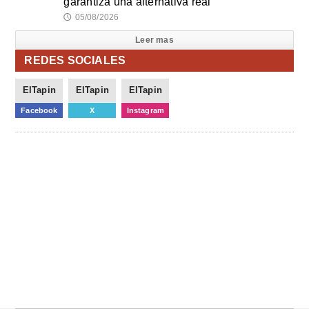
garantiza una alternativa real
05/08/2026
🕔
Leer mas
REDES SOCIALES
ElTapin
ElTapin
ElTapin
Facebook
X
Instagram