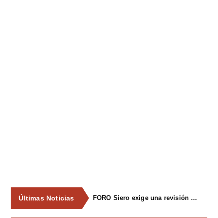
Últimas Noticias
FORO Siero exige una revisión integral del servicio de recogida de residuos para acabar con los contenedores desbordados y la imagen de abandono del concejo