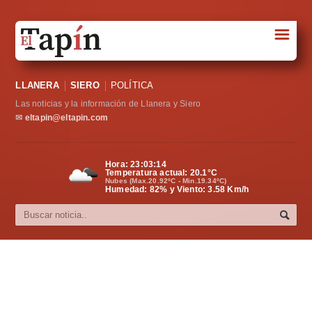
☰
Portada
LLANERA
SIERO
POLÍTICA
Sociedad
Las noticias y la información de Llanera y Siero
Política
✉
eltapin@eltapin.com
Deportes
Hora:
23:03:15
Temperatura actual:
20.1
°C
Varios
Nubes (Max.20.92ºC - Min.19.34ºC)
Humedad: 82% y Viento: 3.58 Km/h
Cultura
Asturias
Videos
Carta al director