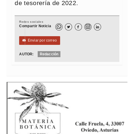
de tesorería de 2022.
Redes sociales
Compartir Noticia



Enviar por correo
✉
AUTOR:
Redacción