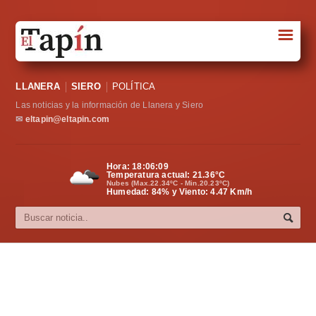
☰
Portada
LLANERA
SIERO
POLÍTICA
Sociedad
Las noticias y la información de Llanera y Siero
Política
✉
eltapin@eltapin.com
Deportes
Hora:
18:06:10
Temperatura actual:
21.36
°C
Varios
Nubes (Max.22.34ºC - Min.20.23ºC)
Humedad: 84% y Viento: 4.47 Km/h
Cultura
Asturias
Videos
Carta al director