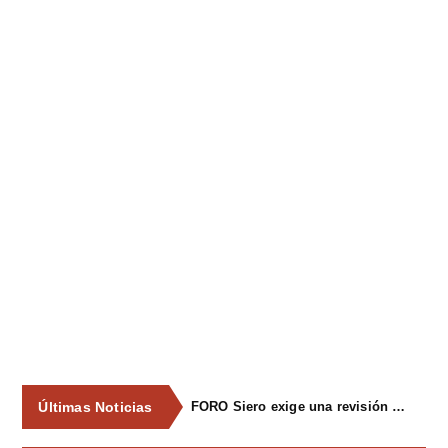
Últimas Noticias
FORO Siero exige una revisión integral del servicio de recogida de residuos para acabar con los contenedores desbordados y la imagen de abandono del concejo