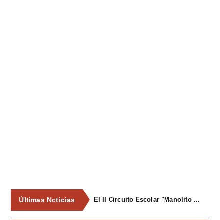
Últimas Noticias
El II Circuito Escolar "Manolito el Pegu" volvió a reunir a las jóvenes promesas del ciclismo asturiano en El Carbayu