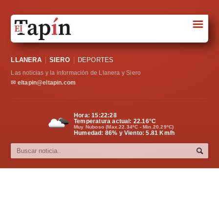
☰
Portada
LLANERA
SIERO
DEPORTES
Sociedad
Las noticias y la información de Llanera y Siero
Política
✉
eltapin@eltapin.com
Deportes
Hora:
15:22:28
Temperatura actual:
22.16
°C
Varios
Muy Nuboso (Max.22.34ºC - Min.20.29ºC)
Humedad: 86% y Viento: 5.81 Km/h
Cultura
Asturias
Videos
Carta al director