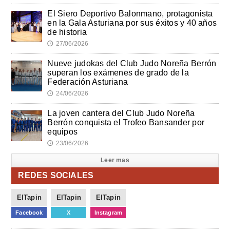
El Siero Deportivo Balonmano, protagonista
en la Gala Asturiana por sus éxitos y 40 años
de historia
27/06/2026
🕔
Nueve judokas del Club Judo Noreña Berrón
superan los exámenes de grado de la
Federación Asturiana
24/06/2026
🕔
La joven cantera del Club Judo Noreña
Berrón conquista el Trofeo Bansander por
equipos
23/06/2026
🕔
Leer mas
REDES SOCIALES
ElTapin
ElTapin
ElTapin
Facebook
X
Instagram