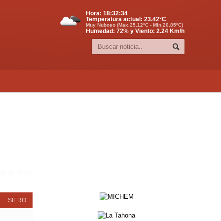
Hora:
18:32:35
Temperatura actual:
23.42
°C
Muy Nuboso (Max.25.12ºC - Min.20.85ºC)
Humedad: 72% y Viento: 2.24 Km/h
 Pola de Siero
SIERO