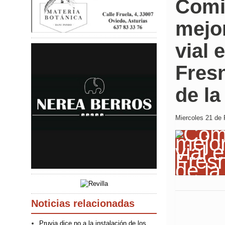
Comi
mejor
vial 
Fres
de l
Miercoles 21 de 
Noticias relacionadas
Pruvia dice no a la instalación de los