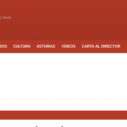
 y Siero
RIOS
CULTURA
ASTURIAS
VIDEOS
CARTA AL DIRECTOR
 del parque de La Reconquista, en los terrenos del antiguo matadero de