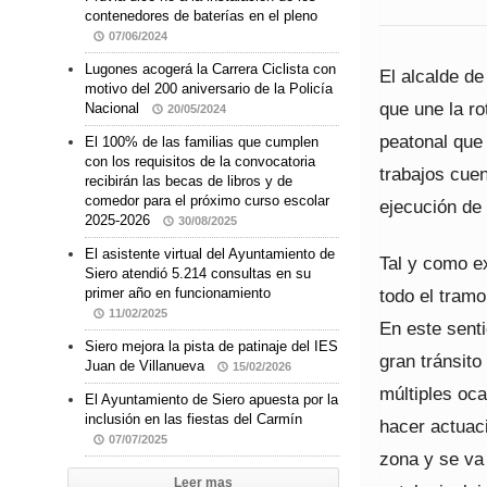
contenedores de baterías en el pleno
07/06/2024
Lugones acogerá la Carrera Ciclista con
El alcalde de
motivo del 200 aniversario de la Policía
que une la r
Nacional
20/05/2024
peatonal que
El 100% de las familias que cumplen
con los requisitos de la convocatoria
trabajos cue
recibirán las becas de libros y de
comedor para el próximo curso escolar
ejecución de
2025-2026
30/08/2025
El asistente virtual del Ayuntamiento de
Tal y como ex
Siero atendió 5.214 consultas en su
todo el tramo
primer año en funcionamiento
11/02/2025
En este senti
Siero mejora la pista de patinaje del IES
gran tránsit
Juan de Villanueva
15/02/2026
múltiples oc
El Ayuntamiento de Siero apuesta por la
inclusión en las fiestas del Carmín
hacer actuac
07/07/2025
zona y se va 
Leer mas