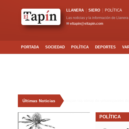
LLANERA
SIERO
POLÍTICA
Las noticias y la información de Llanera
✉
eltapin@eltapin.com
PORTADA
SOCIEDAD
POLÍTICA
DEPORTES
VA
Últimas Noticias
Avanzan las obras de urbanización
POLÍTICA