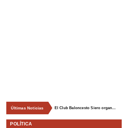
Últimas Noticias
El Club Baloncesto Siero organizará su primer campus para niños del 1 al 4 de septiembre en Pola de Siero
POLÍTICA