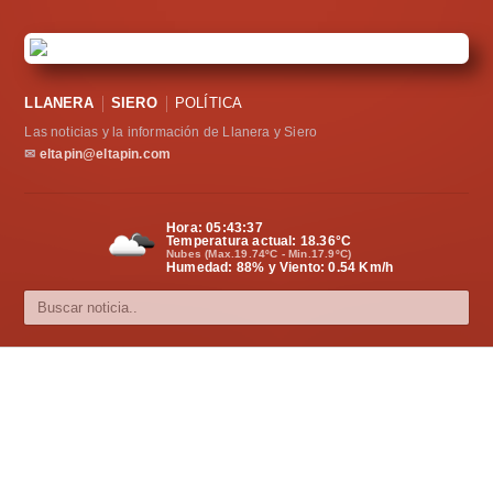
LLANERA
SIERO
POLÍTICA
Las noticias y la información de Llanera y Siero
✉
eltapin@eltapin.com
Hora:
05:43:38
Temperatura actual:
18.36
°C
Nubes (Max.19.74ºC - Min.17.9ºC)
Humedad: 88% y Viento: 0.54 Km/h