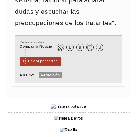
sistema, también para aclarar
dudas y escuchar las
preocupaciones de los tratantes".
Redes sociales
Compartir Noticia



✉
Enviar por correo
AUTOR:
Redacción