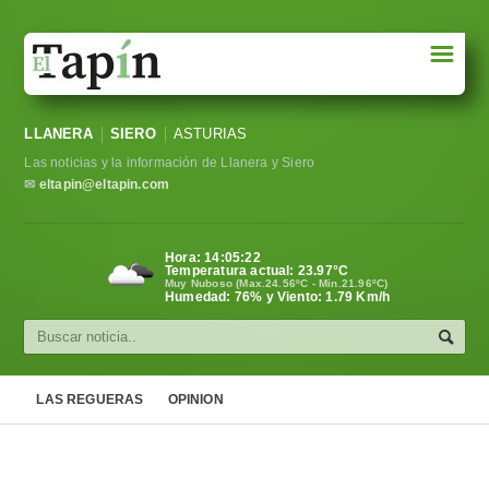
☰
Portada
LLANERA
SIERO
ASTURIAS
Sociedad
Las noticias y la información de Llanera y Siero
Política
✉
eltapin@eltapin.com
Deportes
Hora:
14:05:22
Temperatura actual:
23.97
°C
Varios
Muy Nuboso (Max.24.56ºC - Min.21.96ºC)
Humedad: 76% y Viento: 1.79 Km/h
Cultura
Asturias
LAS REGUERAS
OPINION
Videos
Carta al director