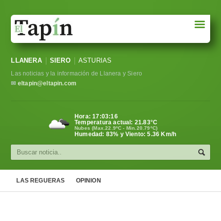
☰
Portada
LLANERA
SIERO
ASTURIAS
Sociedad
Las noticias y la información de Llanera y Siero
Política
✉
eltapin@eltapin.com
Deportes
Hora:
17:03:16
Temperatura actual:
21.83
°C
Varios
Nubes (Max.22.9ºC - Min.20.79ºC)
Humedad: 83% y Viento: 5.36 Km/h
Cultura
Asturias
LAS REGUERAS
OPINION
Videos
Carta al director