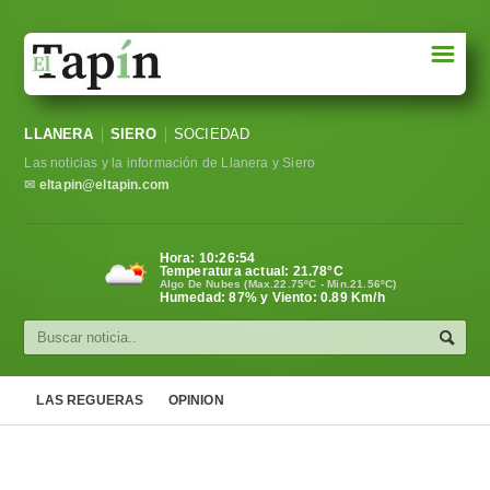
☰
Portada
LLANERA
SIERO
SOCIEDAD
Sociedad
Las noticias y la información de Llanera y Siero
Política
✉
eltapin@eltapin.com
Deportes
Hora:
10:26:55
Temperatura actual:
21.78
°C
Varios
Algo De Nubes (Max.22.75ºC - Min.21.56ºC)
Humedad: 87% y Viento: 0.89 Km/h
Cultura
Asturias
LAS REGUERAS
OPINION
Videos
Carta al director