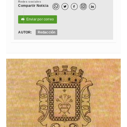
Redes sociales
Compartir Noticia



Enviar por correo
✉
AUTOR:
Redacción