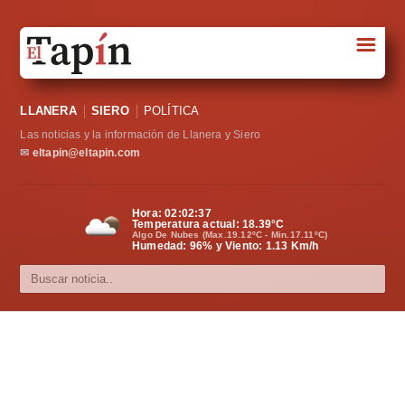
☰
Portada
LLANERA
SIERO
POLÍTICA
Sociedad
Las noticias y la información de Llanera y Siero
Política
✉
eltapin@eltapin.com
Deportes
Hora:
02:02:38
Temperatura actual:
18.39
°C
Varios
Algo De Nubes (Max.19.12ºC - Min.17.11ºC)
Humedad: 96% y Viento: 1.13 Km/h
Cultura
Asturias
Videos
Carta al director