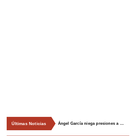
Últimas Noticias
Ángel García niega presiones a comercios y asegura que el Ayuntamiento cumple "de manera muy rigurosa" la Ley de Contratos