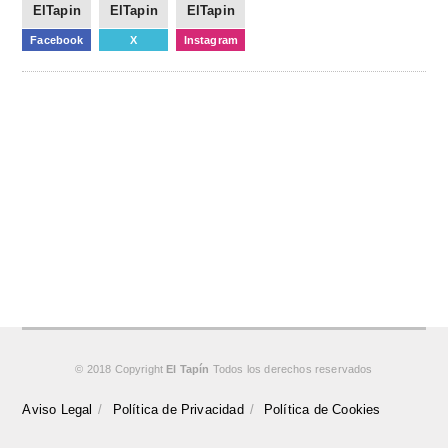
ElTapin
ElTapin
ElTapin
Facebook
X
Instagram
© 2018 Copyright
El Tapín
Todos los derechos reservados
Aviso Legal
Política de Privacidad
Política de Cookies