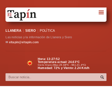
☰
Portada
LLANERA
SIERO
POLÍTICA
Sociedad
Las noticias y la información de Llanera y Siero
Política
✉
eltapin@eltapin.com
Deportes
Hora:
13:27:53
Temperatura actual:
24.63
°C
Varios
Cielo Claro (Max.25.68ºC - Min.21.4ºC)
Humedad: 72% y Viento: 2.24 Km/h
Cultura
Asturias
Videos
Carta al director