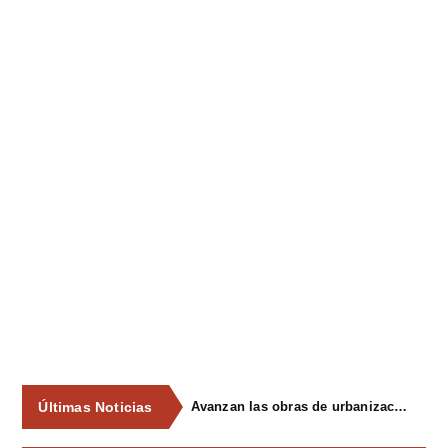
Últimas Noticias
Avanzan las obras de urbanización del parque de La Reconquista, en los terrenos del antiguo matadero de Pola de Siero