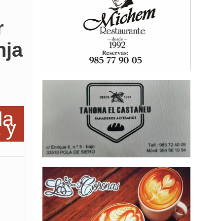
r
nja