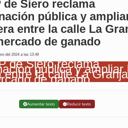
 de Siero reclama
nación pública y amplia
era entre la calle La Gra
 mercado de ganado
ro del 2024 a las 13:49
➕
Aumentar texto
➖
Reducir texto