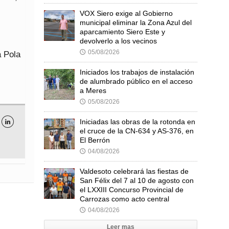
VOX Siero exige al Gobierno
municipal eliminar la Zona Azul del
aparcamiento Siero Este y
devolverlo a los vecinos
05/08/2026
🕔
a Pola
Iniciados los trabajos de instalación
de alumbrado público en el acceso
a Meres
05/08/2026
🕔
Iniciadas las obras de la rotonda en

el cruce de la CN-634 y AS-376, en
El Berrón
04/08/2026
🕔
Valdesoto celebrará las fiestas de
San Félix del 7 al 10 de agosto con
el LXXIII Concurso Provincial de
Carrozas como acto central
04/08/2026
🕔
Leer mas