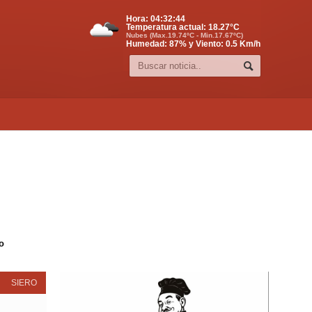
Hora:
04:32:45
Temperatura actual:
18.27
°C
Nubes (Max.19.74ºC - Min.17.67ºC)
Humedad: 87% y Viento: 0.5 Km/h
o
SIERO