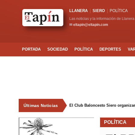
LLANERA
SIERO
POLÍTICA
Las noticias y la información de Llanera
✉
eltapin@eltapin.com
PORTADA
SOCIEDAD
POLÍTICA
DEPORTES
VA
Últimas Noticias
El Club Baloncesto Siero organizar
POLÍTICA