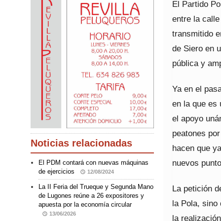
El Partido Po
entre la call
transmitido 
de Siero en u
pública y amp
Ya en el pasa
en la que es
el apoyo uná
peatones por
Noticias relacionadas
hacen que ya 
nuevos puntos
El PDM contará con nuevas máquinas
de ejercicios
12/08/2024
La II Feria del Trueque y Segunda Mano
La petición d
de Lugones reúne a 26 expositores y
la Pola, sino
apuesta por la economía circular
13/06/2026
la realizació