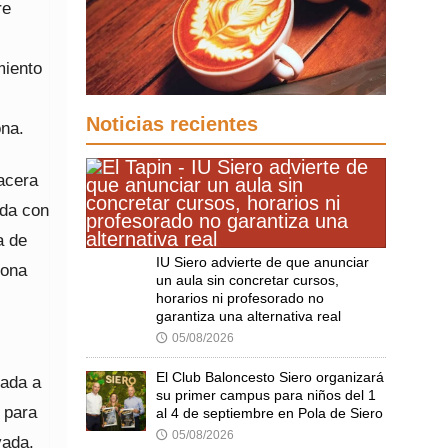
re
miento
Noticias recientes
ona.
 acera
ada con
a de
IU Siero advierte de que anunciar
zona
un aula sin concretar cursos,
horarios ni profesorado no
garantiza una alternativa real
05/08/2026
🕔
El Club Baloncesto Siero organizará
rada a
su primer campus para niños del 1
 para
al 4 de septiembre en Pola de Siero
05/08/2026
🕔
vada,