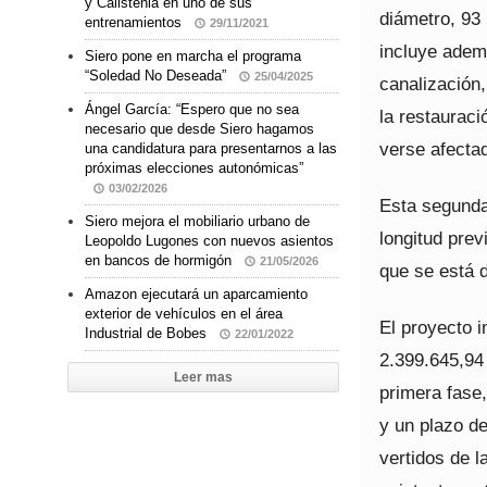
y Calistenia en uno de sus
diámetro, 93 
entrenamientos
29/11/2021
incluye ademá
Siero pone en marcha el programa
“Soledad No Deseada”
25/04/2025
canalización
Ángel García: “Espero que no sea
la restauraci
necesario que desde Siero hagamos
verse afecta
una candidatura para presentarnos a las
próximas elecciones autonómicas”
03/02/2026
Esta segunda
Siero mejora el mobiliario urbano de
longitud prev
Leopoldo Lugones con nuevos asientos
en bancos de hormigón
21/05/2026
que se está d
Amazon ejecutará un aparcamiento
exterior de vehículos en el área
El proyecto 
Industrial de Bobes
22/01/2022
2.399.645,94 
Leer mas
primera fase
y un plazo de
vertidos de l