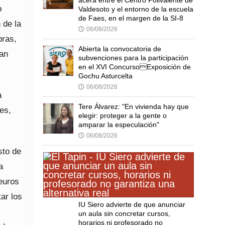
o
Valdesoto y el entorno de la escuela
de Faes, en el margen de la SI-8
 de la
06/08/2026
🕔
bras,
Abierta la convocatoria de
dan
subvenciones para la participación
en el XVI ConcursoExposición de
Gochu Asturcelta
06/08/2026
🕔
a
Tere Álvarez: "En vivienda hay que
es,
elegir: proteger a la gente o
amparar la especulación"
06/08/2026
🕔
sto de
a
euros
ar los
IU Siero advierte de que anunciar
un aula sin concretar cursos,
horarios ni profesorado no