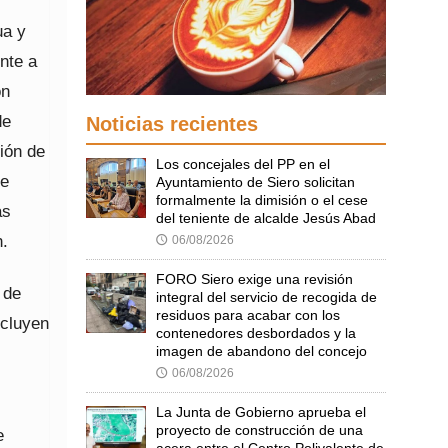
ua y
nte a
ón
de
Noticias recientes
ión de
Los concejales del PP en el
de
Ayuntamiento de Siero solicitan
formalmente la dimisión o el cese
as
del teniente de alcalde Jesús Abad
n.
06/08/2026
🕔
FORO Siero exige una revisión
 de
integral del servicio de recogida de
residuos para acabar con los
ncluyen
contenedores desbordados y la
imagen de abandono del concejo
06/08/2026
🕔
La Junta de Gobierno aprueba el
proyecto de construcción de una
e
acera entre el Centro Polivalente de