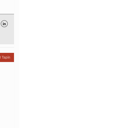

l Tapín