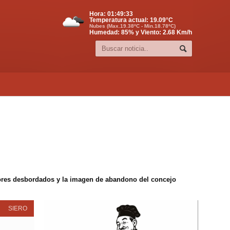
Hora:
01:49:34
Temperatura actual:
19.09
°C
Nubes (Max.19.38ºC - Min.18.78ºC)
Humedad: 85% y Viento: 2.68 Km/h
edores desbordados y la imagen de abandono del concejo
SIERO