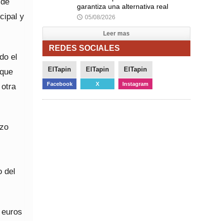
 de
garantiza una alternativa real
cipal y
05/08/2026
🕔
Leer mas
REDES SOCIALES
do el
ElTapin
ElTapin
ElTapin
 que
Facebook
X
Instagram
 otra
rzo
o del
 euros