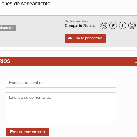
ciones de saneamiento.
Redes sociales
Compartir Noticia


dacción
Enviar por correo
✉
RIOS
E