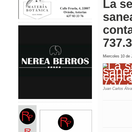
La s
sane
conta
737.
Miercoles 10 de 
Juan Carlos Álva