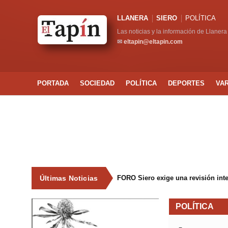
LLANERA
SIERO
POLÍTICA
Las noticias y la información de Llanera
✉
eltapin@eltapin.com
PORTADA
SOCIEDAD
POLÍTICA
DEPORTES
VA
Últimas Noticias
FORO Siero exige una revisión int
POLÍTICA