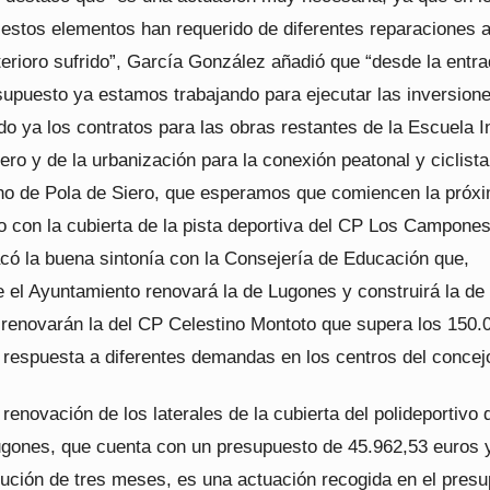
 estos elementos han requerido de diferentes reparaciones 
erioro sufrido”, García González añadió que “desde la entr
supuesto ya estamos trabajando para ejecutar las inversione
 ya los contratos para las obras restantes de la Escuela In
ero y de la urbanización para la conexión peatonal y ciclista
no de Pola de Siero, que esperamos que comiencen la próx
o con la cubierta de la pista deportiva del CP Los Campones
acó la buena sintonía con la Consejería de Educación que,
 el Ayuntamiento renovará la de Lugones y construirá la de 
s renovarán la del CP Celestino Montoto que supera los 150.
 respuesta a diferentes demandas en los centros del concej
renovación de los laterales de la cubierta del polideportivo 
ugones, que cuenta con un presupuesto de 45.962,53 euros 
cución de tres meses, es una actuación recogida en el pres