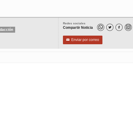
Redes sociales
Compartir Noticia


dacción
Enviar por correo
✉