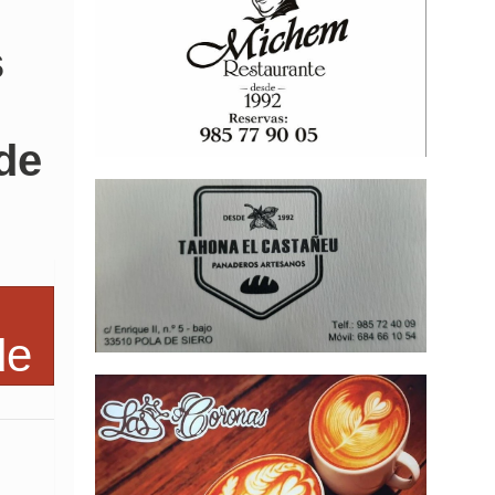
s
 de