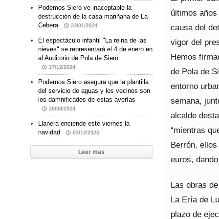
Podemos Siero ve inaceptable la
últimos años
destrucción de la casa mariñana de La
Cebera
causa del det
23/01/2024
El espectáculo infantil "La reina de las
vigor del pre
nieves" se representará el 4 de enero en
Hemos firmado
al Auditorio de Pola de Siero
27/12/2024
de Pola de Si
Podemos Siero asegura que la plantilla
entorno urba
del servicio de aguas y los vecinos son
semana, junt
los damnificados de estas averías
20/08/2024
alcalde dest
Llanera enciende este viernes la
“mientras que
navidad
03/12/2025
Berrón, ello
Leer mas
euros, dando
Las obras de 
La Ería de L
plazo de eje