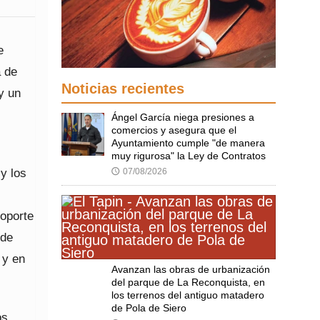
e
a de
Noticias recientes
y un
Ángel García niega presiones a
comercios y asegura que el
Ayuntamiento cumple "de manera
muy rigurosa" la Ley de Contratos
 y los
07/08/2026
🕔
oporte
 de
 y en
Avanzan las obras de urbanización
del parque de La Reconquista, en
los terrenos del antiguo matadero
de Pola de Siero
os