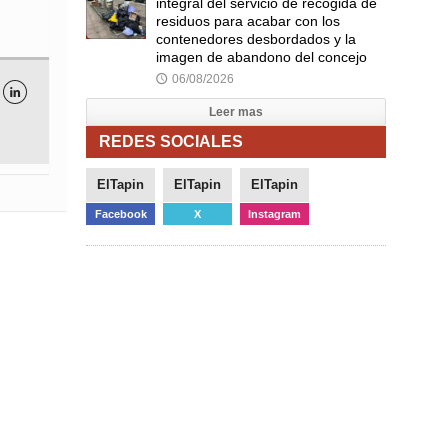
integral del servicio de recogida de
residuos para acabar con los
contenedores desbordados y la
imagen de abandono del concejo
06/08/2026
🕔

Leer mas
REDES SOCIALES
ElTapin
ElTapin
ElTapin
Facebook
X
Instagram