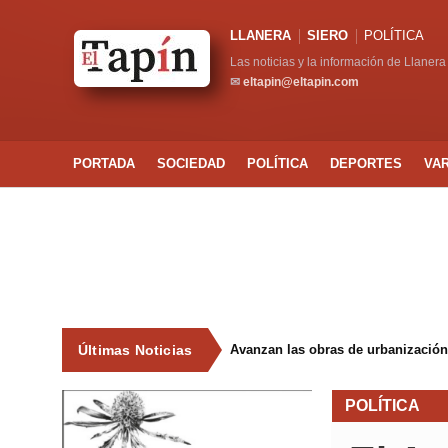
LLANERA
SIERO
POLÍTICA
Las noticias y la información de Llanera
✉
eltapin@eltapin.com
PORTADA
SOCIEDAD
POLÍTICA
DEPORTES
VA
Últimas Noticias
Avanzan las obras de urbanización
POLÍTICA