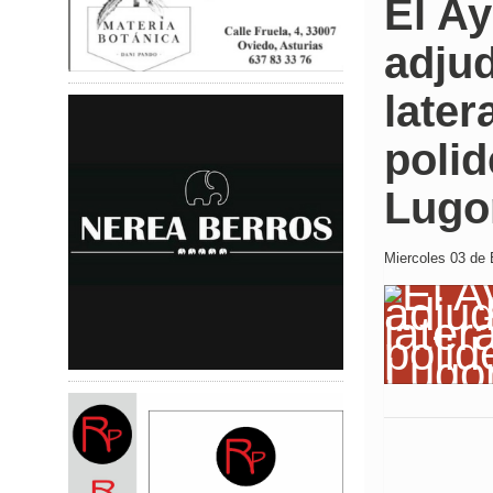
El A
adjud
later
polid
Lugo
Miercoles 03 de 