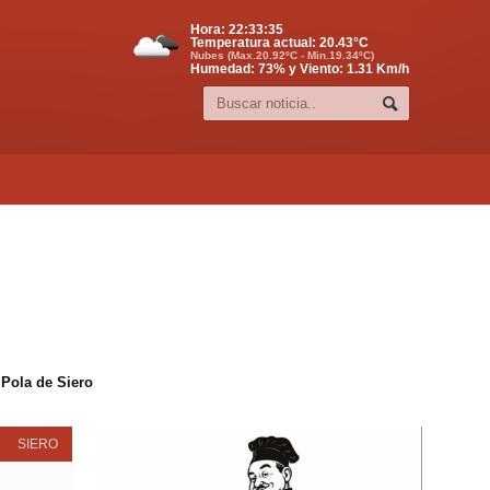
Hora:
22:33:35
Temperatura actual:
20.43
°C
Nubes (Max.20.92ºC - Min.19.34ºC)
Humedad: 73% y Viento: 1.31 Km/h
 Pola de Siero
SIERO