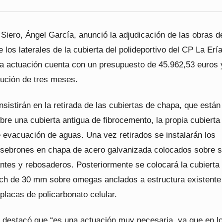
 Siero, Ángel García, anunció la adjudicación de las obras d
 los laterales de la cubierta del polideportivo del CP La Erí
a actuación cuenta con un presupuesto de 45.962,53 euros 
cución de tres meses.
sistirán en la retirada de las cubiertas de chapa, que están
bre una cubierta antigua de fibrocemento, la propia cubierta
 evacuación de aguas. Una vez retirados se instalarán los
sebrones en chapa de acero galvanizada colocados sobre s
antes y rebosaderos. Posteriormente se colocará la cubierta
ch de 30 mm sobre omegas anclados a estructura existente
 placas de policarbonato celular.
il destacó que “es una actuación muy necesaria, ya que en l