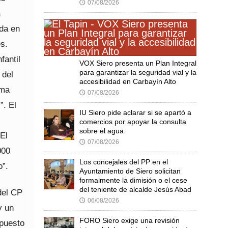
07/08/2026
🕔
a
ada en
s.
fantil
VOX Siero presenta un Plan Integral
para garantizar la seguridad vial y la
 del
accesibilidad en Carbayín Alto
ima
07/08/2026
🕔
”. El
IU Siero pide aclarar si se apartó a
comercios por apoyar la consulta
sobre el agua
El
07/08/2026
🕔
000
Los concejales del PP en el
o”.
Ayuntamiento de Siero solicitan
formalmente la dimisión o el cese
del teniente de alcalde Jesús Abad
del CP
06/08/2026
🕔
y un
FORO Siero exige una revisión
upuesto