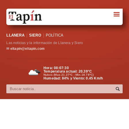
☰
Portada
LLANERA
SIERO
POLÍTICA
Sociedad
Las noticias y la información de Llanera y Siero
Política
✉
eltapin@eltapin.com
Deportes
Hora:
08:07:30
Temperatura actual:
20.39
°C
Varios
Nubes (Max.21.27ºC - Min.18.78ºC)
Humedad: 84% y Viento: 0.45 Km/h
Cultura
Asturias
Videos
Carta al director