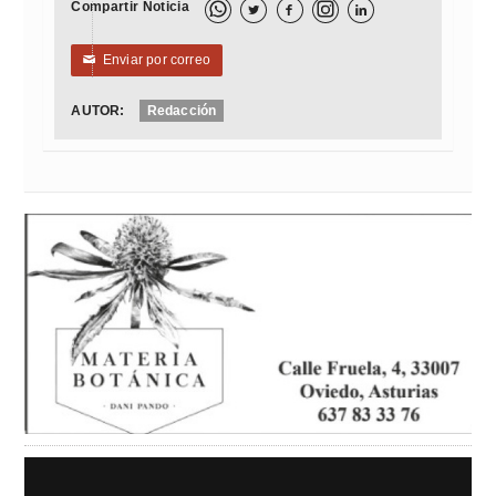
Compartir Noticia



Enviar por correo
✉
AUTOR:
Redacción