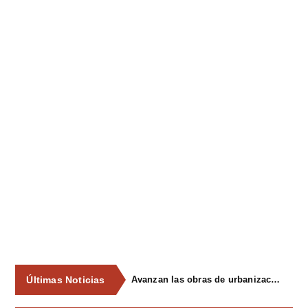
Últimas Noticias
Avanzan las obras de urbanización del parque de La Reconquista, en los terrenos del antiguo matadero de Pola de Siero