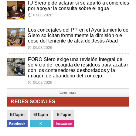
IU Siero pide aclarar si se apartó a comercios
por apoyar la consulta sobre el agua
07/08/2026
🕔
Los concejales del PP en el Ayuntamiento de
Siero solicitan formalmente la dimisión o el
cese del teniente de alcalde Jesús Abad
06/08/2026
🕔
FORO Siero exige una revisión integral del
servicio de recogida de residuos para acabar
con los contenedores desbordados y la
imagen de abandono del concejo
06/08/2026
🕔
Leer mas
REDES SOCIALES
ElTapin
ElTapin
ElTapin
Facebook
X
Instagram