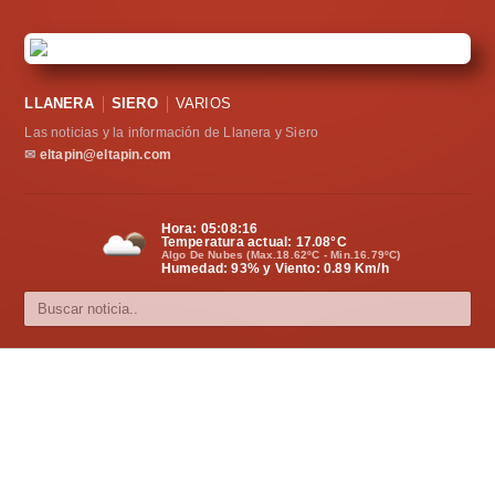
LLANERA
SIERO
VARIOS
Las noticias y la información de Llanera y Siero
✉
eltapin@eltapin.com
Hora:
05:08:17
Temperatura actual:
17.08
°C
Algo De Nubes (Max.18.62ºC - Min.16.79ºC)
Humedad: 93% y Viento: 0.89 Km/h