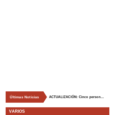
Últimas Noticias
ACTUALIZACIÓN: Cinco personas resultan heridas leves tras un accidente en una atracción ferial en Lieres
VARIOS