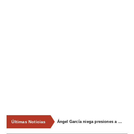
Últimas Noticias
Ángel García niega presiones a comercios y asegura que el Ayuntamiento cumple "de manera muy rigurosa" la Ley de Contratos