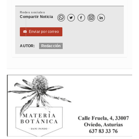
Redes sociales
Compartir Noticia



Enviar por correo
✉
AUTOR:
Redacción