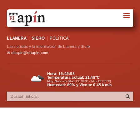
☰
Portada
LLANERA
SIERO
POLÍTICA
Sociedad
Las noticias y la información de Llanera y Siero
Política
✉
eltapin@eltapin.com
Deportes
Hora:
16:49:09
Temperatura actual:
21.48
°C
Varios
Muy Nuboso (Max.22.94ºC - Min.20.85ºC)
Humedad: 89% y Viento: 0.45 Km/h
Cultura
Asturias
Videos
Carta al director