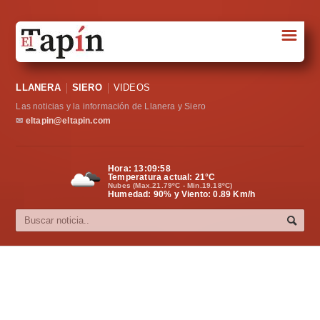
☰
Portada
LLANERA
SIERO
VIDEOS
Sociedad
Las noticias y la información de Llanera y Siero
Política
✉
eltapin@eltapin.com
Deportes
Hora:
13:09:59
Temperatura actual:
21
°C
Varios
Nubes (Max.21.79ºC - Min.19.18ºC)
Humedad: 90% y Viento: 0.89 Km/h
Cultura
Asturias
Videos
Carta al director