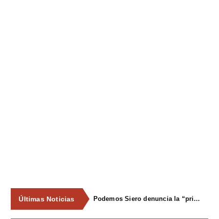
Últimas Noticias
Podemos Siero denuncia la “privatización encubierta” del agua tras un pleno marcado por la división política