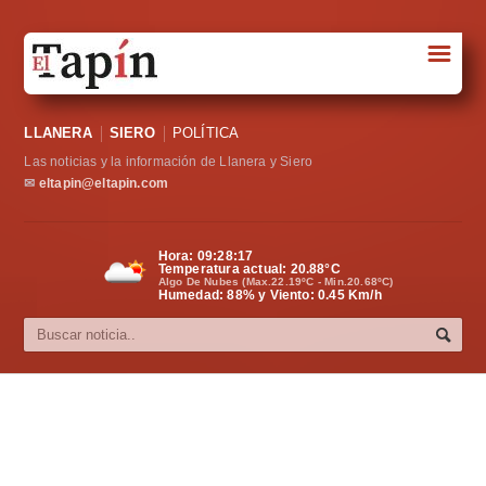
☰
Portada
LLANERA
SIERO
POLÍTICA
Sociedad
Las noticias y la información de Llanera y Siero
Política
✉
eltapin@eltapin.com
Deportes
Hora:
09:28:18
Temperatura actual:
20.88
°C
Varios
Algo De Nubes (Max.22.19ºC - Min.20.68ºC)
Humedad: 88% y Viento: 0.45 Km/h
Cultura
Asturias
Videos
Carta al director