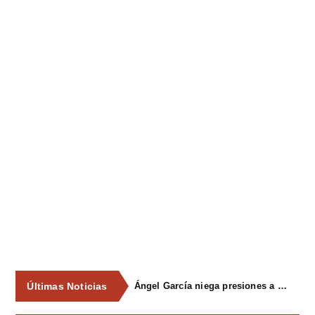
Últimas Noticias
Ángel García niega presiones a comercios y asegura que el Ayuntamiento cumple "de manera muy rigurosa" la Ley de Contratos