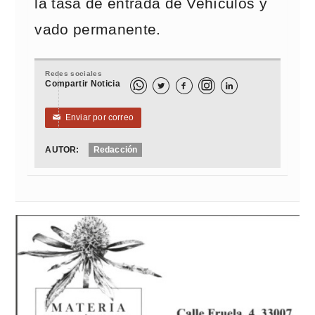
la tasa de entrada de Vehículos y
vado permanente.
Redes sociales
Compartir Noticia



Enviar por correo
✉
AUTOR:
Redacción