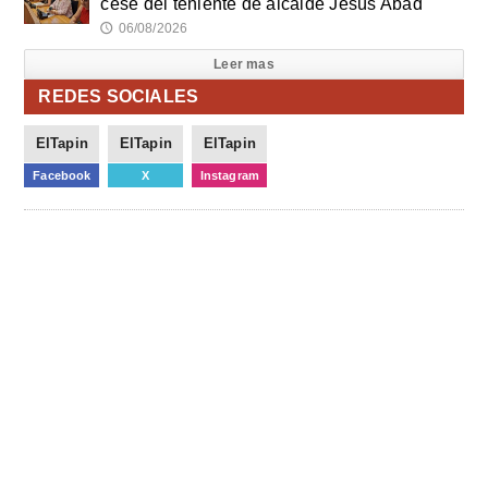
cese del teniente de alcalde Jesús Abad
06/08/2026
🕔
Leer mas
REDES SOCIALES
ElTapin
ElTapin
ElTapin
Facebook
X
Instagram