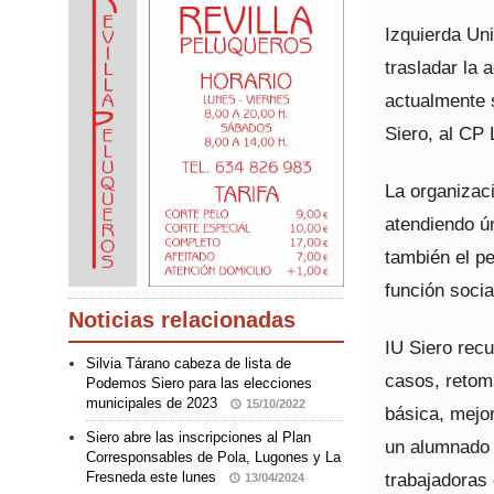
Izquierda Un
trasladar la 
actualmente s
Siero, al CP
La organizac
atendiendo ú
también el pe
función soci
Noticias relacionadas
IU Siero rec
Silvia Tárano cabeza de lista de
casos, retom
Podemos Siero para las elecciones
municipales de 2023
15/10/2022
básica, mejo
Siero abre las inscripciones al Plan
un alumnado 
Corresponsables de Pola, Lugones y La
trabajadoras 
Fresneda este lunes
13/04/2024