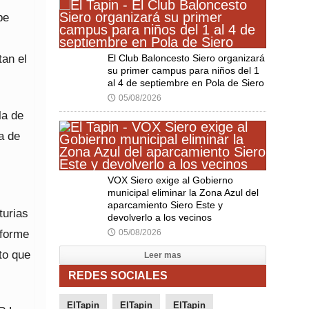
be
an el
El Club Baloncesto Siero organizará
su primer campus para niños del 1
al 4 de septiembre en Pola de Siero
05/08/2026
🕔
la de
a de
VOX Siero exige al Gobierno
municipal eliminar la Zona Azul del
aparcamiento Siero Este y
turias
devolverlo a los vecinos
nforme
05/08/2026
🕔
to que
Leer mas
REDES SOCIALES
ElTapin
ElTapin
ElTapin