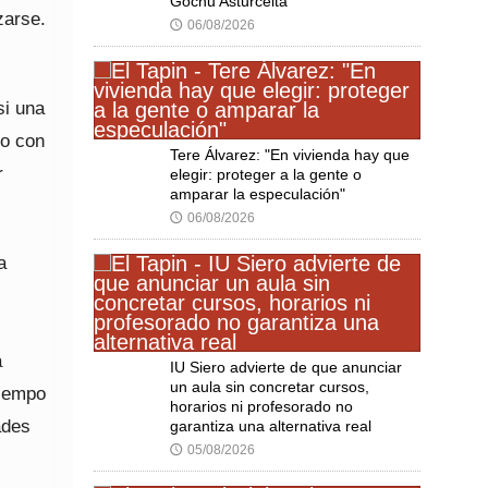
Gochu Asturcelta
zarse.
06/08/2026
🕔
si una
 o con
Tere Álvarez: "En vivienda hay que
r
elegir: proteger a la gente o
amparar la especulación"
06/08/2026
🕔
a
a
IU Siero advierte de que anunciar
un aula sin concretar cursos,
tiempo
horarios ni profesorado no
ades
garantiza una alternativa real
05/08/2026
🕔