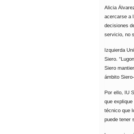
Alicia Álvar
acercarse a l
decisiones d
servicio, no s
Izquierda Uni
Siero. “Lugo
Siero mantien
ámbito Siero-
Por ello, IU 
que explique 
técnico que l
puede tener 