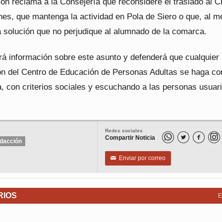
ón reclama a la Consejería que reconsidere el traslado al 
nes, que mantenga la actividad en Pola de Siero o que, al m
a solución que no perjudique al alumnado de la comarca.
irá información sobre este asunto y defenderá que cualquier
ón del Centro de Educación de Personas Adultas se haga co
, con criterios sociales y escuchando a las personas usuari
Redes sociales
Compartir Noticia


dacción
Enviar por correo
✉
RIOS
E