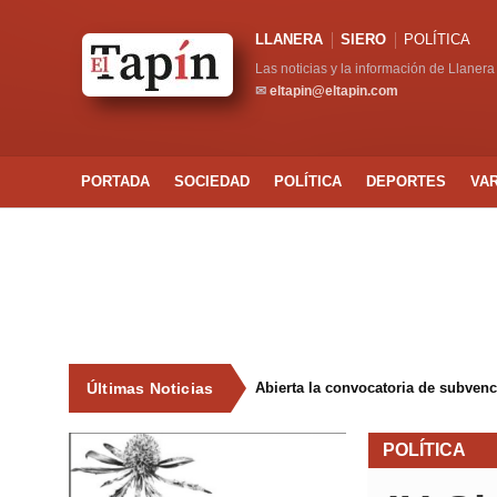
LLANERA
SIERO
POLÍTICA
Las noticias y la información de Llanera
✉
eltapin@eltapin.com
PORTADA
SOCIEDAD
POLÍTICA
DEPORTES
VA
Últimas Noticias
Abierta la convocatoria de subven
POLÍTICA