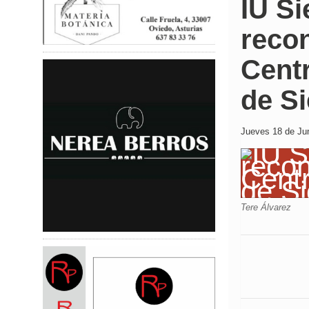
IU Si
recon
Cent
de S
Jueves 18 de Jun
Tere Álvarez