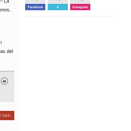
CP La
Facebook
X
Instagram
enos,
n
as del

l Tapín