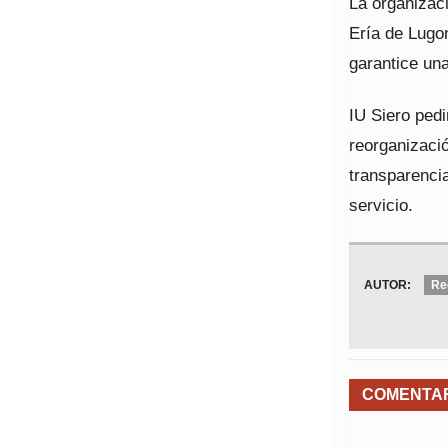
La organizaci
Ería de Lugo
garantice un
IU Siero ped
reorganizaci
transparencia
servicio.
AUTOR:
Re
COMENTA