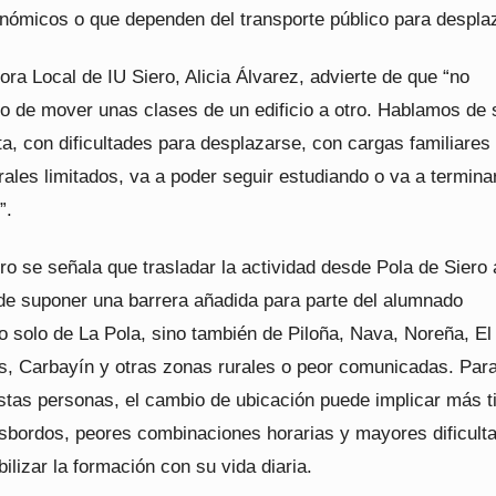
nómicos o que dependen del transporte público para despla
ra Local de IU Siero, Alicia Álvarez, advierte de que “no
o de mover unas clases de un edificio a otro. Hablamos de 
a, con dificultades para desplazarse, con cargas familiares
rales limitados, va a poder seguir estudiando o va a termina
”.
o se señala que trasladar la actividad desde Pola de Siero 
e suponer una barrera añadida para parte del alumnado
o solo de La Pola, sino también de Piloña, Nava, Noreña, El
es, Carbayín y otras zonas rurales o peor comunicadas. Par
tas personas, el cambio de ubicación puede implicar más 
ansbordos, peores combinaciones horarias y mayores dificult
ilizar la formación con su vida diaria.