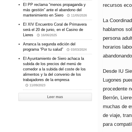
recursos eco
El PP reclama “menos propaganda y
más gestión” ante el abandono del
mantenimiento en Siero
11/05/2026
La Coordinado
El XIV Encuentro Coral de Primavera
hablamos sol
será el 20 de junio, en el Casino de
Lieres
16/06/2025
persona adult
Arranca la segunda edición del
horarios labo
programa “Por tu salud”
03/03/2024
abandonando
El Ayuntamiento de Siero achaca la
subida de los precios del menú de
comedor a la subida del coste de los
Desde IU Sier
alimentos y la del convenio de los
Lugones pued
trabajadores de la empresa
11/09/2023
procedente n
Berrón, Lier
Leer mas
muchas de es
de viaje, tr
para compatib