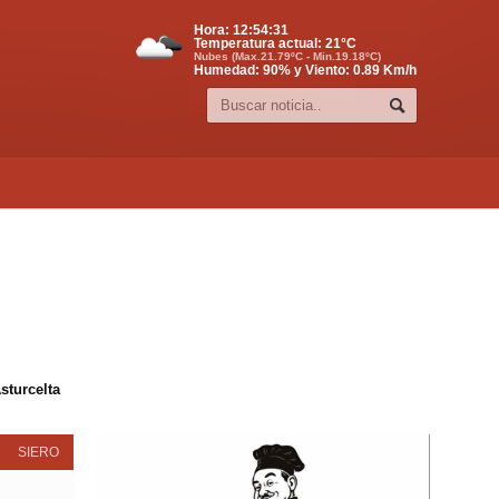
Hora:
12:54:32
Temperatura actual:
21
°C
Nubes (Max.21.79ºC - Min.19.18ºC)
Humedad: 90% y Viento: 0.89 Km/h
sturcelta
SIERO