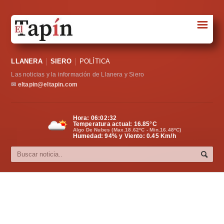
☰
Portada
LLANERA
SIERO
POLÍTICA
Sociedad
Las noticias y la información de Llanera y Siero
Política
✉
eltapin@eltapin.com
Deportes
Hora:
06:02:32
Temperatura actual:
16.85
°C
Varios
Algo De Nubes (Max.18.62ºC - Min.16.48ºC)
Humedad: 94% y Viento: 0.45 Km/h
Cultura
Asturias
Videos
Carta al director