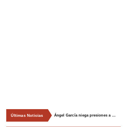
Últimas Noticias
Ángel García niega presiones a comercios y asegura que el Ayuntamiento cumple "de manera muy rigurosa" la Ley de Contratos