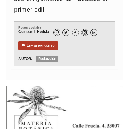
primer edil.
Redes sociales
Compartir Noticia



Enviar por correo
✉
AUTOR:
Redacción