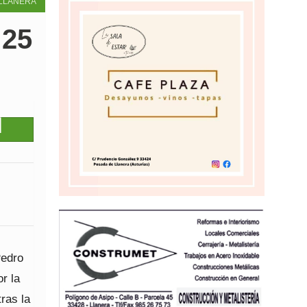
LLANERA
 25
Pedro
r la
ras la