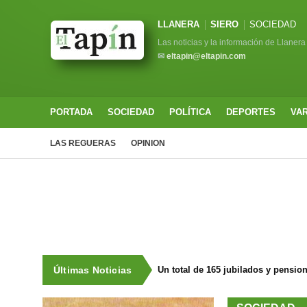
LLANERA
SIERO
SOCIEDAD
Las noticias y la información de Llanera
✉
eltapin@eltapin.com
PORTADA
SOCIEDAD
POLÍTICA
DEPORTES
VA
LAS REGUERAS
OPINION
Últimas Noticias
Un total de 165 jubilados y pensio