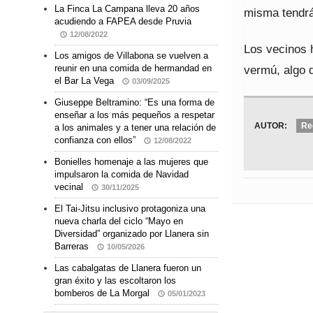
La Finca La Campana lleva 20 años
misma tendrá
acudiendo a FAPEA desde Pruvia
12/08/2022
Los vecinos 
Los amigos de Villabona se vuelven a
vermú, algo q
reunir en una comida de hermandad en
el Bar La Vega
03/09/2025
Giuseppe Beltramino: “Es una forma de
enseñar a los más pequeños a respetar
AUTOR:
Re
a los animales y a tener una relación de
confianza con ellos”
12/08/2022
Bonielles homenaje a las mujeres que
impulsaron la comida de Navidad
vecinal
30/11/2025
El Tai-Jitsu inclusivo protagoniza una
nueva charla del ciclo “Mayo en
Diversidad” organizado por Llanera sin
Barreras
10/05/2026
Las cabalgatas de Llanera fueron un
gran éxito y las escoltaron los
bomberos de La Morgal
05/01/2023