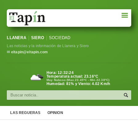
☰
Portada
LLANERA
SIERO
SOCIEDAD
Sociedad
Las noticias y la información de Llanera y Siero
Política
✉
eltapin@eltapin.com
Deportes
Hora:
12:32:25
Temperatura actual:
23.16
°C
Varios
Muy Nuboso (Max.23.45ºC - Min.22.38ºC)
Humedad: 81% y Viento: 4.02 Km/h
Cultura
Asturias
LAS REGUERAS
OPINION
Videos
Carta al director