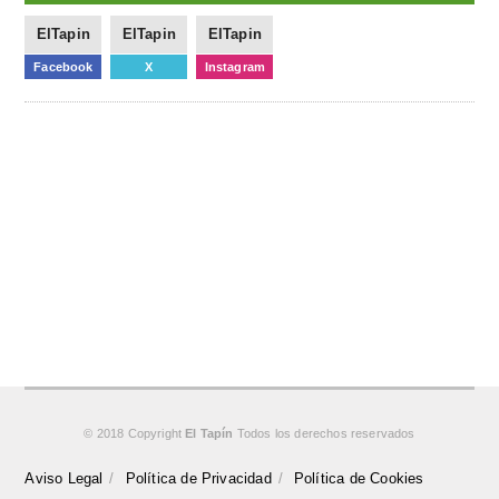
ElTapin
ElTapin
ElTapin
Facebook
X
Instagram
© 2018 Copyright
El Tapín
Todos los derechos reservados
Aviso Legal
Política de Privacidad
Política de Cookies