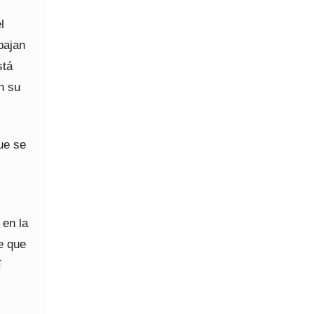
s
l
 bajan
stá
n su
ue se
 en la
e que
í