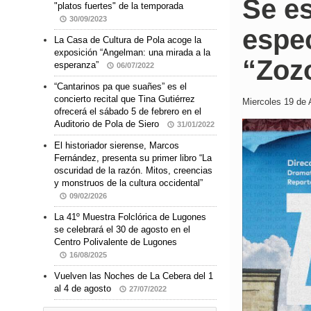
Se es
"platos fuertes" de la temporada
30/09/2023
espec
La Casa de Cultura de Pola acoge la
exposición “Angelman: una mirada a la
“Zoz
esperanza”
06/07/2022
“Cantarinos pa que suañes” es el
concierto recital que Tina Gutiérrez
Miercoles 19 de A
ofrecerá el sábado 5 de febrero en el
Auditorio de Pola de Siero
31/01/2022
El historiador sierense, Marcos
Fernández, presenta su primer libro “La
oscuridad de la razón. Mitos, creencias
y monstruos de la cultura occidental”
09/02/2026
La 41º Muestra Folclórica de Lugones
se celebrará el 30 de agosto en el
Centro Polivalente de Lugones
16/08/2025
Vuelven las Noches de La Cebera del 1
al 4 de agosto
27/07/2022