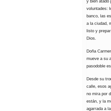
y bien atado 
voluntades: l
banco, las es
a la ciudad,
listo y prepa
Dios.
Doña Carmen, 
mueve a su al
pasodoble es
Desde su tro
calle, esos 
no mira por d
están, y la m
agarrada a la