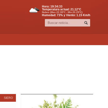
Hora:
19:34:34
Temperatura actual:
21.12
°C
Nubes (Max.22.38ºC - Min.20.29ºC)
Humedad: 73% y Viento: 1.15 Km/h
SIERO