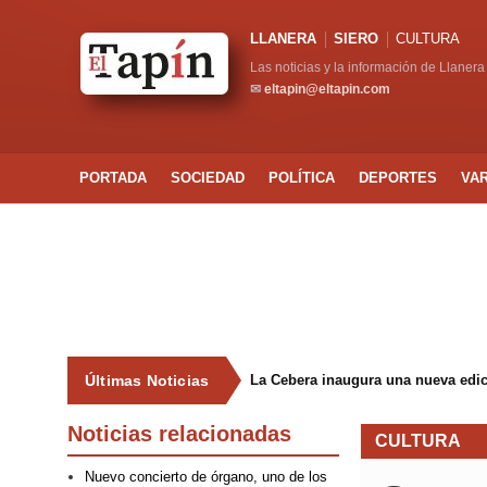
LLANERA
SIERO
CULTURA
Las noticias y la información de Llanera
✉
eltapin@eltapin.com
PORTADA
SOCIEDAD
POLÍTICA
DEPORTES
VA
Últimas Noticias
La Cebera inaugura una nueva edici
Noticias relacionadas
CULTURA
Nuevo concierto de órgano, uno de los