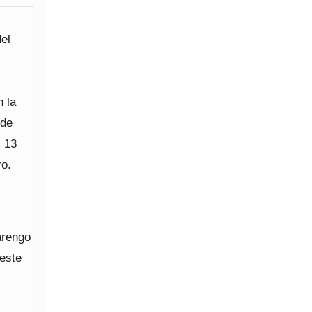
el
n la
 de
. 13
ro.
arengo
 este