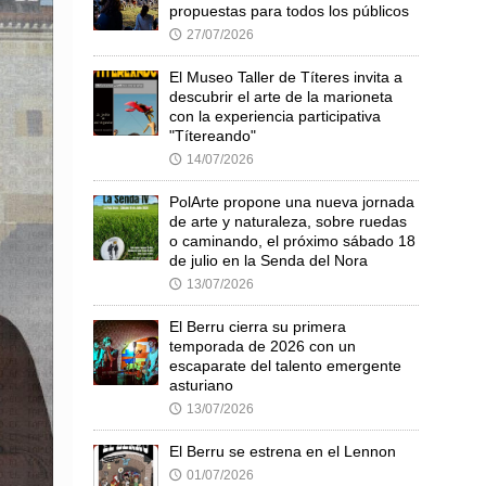
propuestas para todos los públicos
27/07/2026
🕔
El Museo Taller de Títeres invita a
descubrir el arte de la marioneta
con la experiencia participativa
"Títereando"
14/07/2026
🕔
PolArte propone una nueva jornada
de arte y naturaleza, sobre ruedas
o caminando, el próximo sábado 18
de julio en la Senda del Nora
13/07/2026
🕔
El Berru cierra su primera
temporada de 2026 con un
escaparate del talento emergente
asturiano
13/07/2026
🕔
El Berru se estrena en el Lennon
01/07/2026
🕔