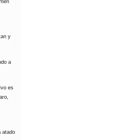
rmen
tan y
ndo a
ivo es
aro,
á atado