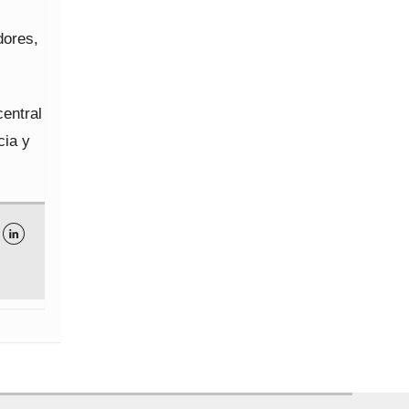
dores,
central
cia y
