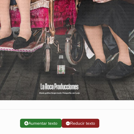
➕
Aumentar texto
➖
Reducir texto