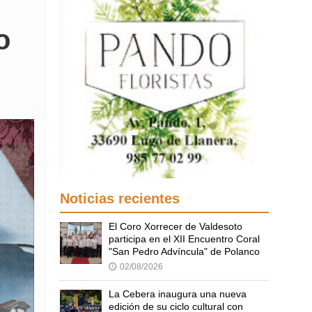
o
Noticias recientes
El Coro Xorrecer de Valdesoto
participa en el XII Encuentro Coral
"San Pedro Advíncula" de Polanco
02/08/2026
🕔
La Cebera inaugura una nueva
edición de su ciclo cultural con