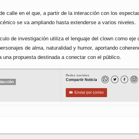
e calle en el que, a partir de la interacción con los especta
scénico se va ampliando hasta extenderse a varios niveles.
ulo de investigación utiliza el lenguaje del clown como eje 
 personajes de alma, naturalidad y humor, aportando coheren
a una propuesta destinada a conectar con el público.
Redes sociales
Compartir Noticia


dacción
Enviar por correo
✉