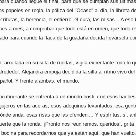
para cuando llegue el final, para que se cumplan sus última
os papeles en regla, la póliza del "Ocaso" al día, la libreta de
crituras, la herencia, el entierro, el cura, las misas... A eso
 mes a mes, a comprobar que todo está en orden, que todo e
rado para cuando la flaca de la guadaña decida llevársela co
arrullada en su silla de ruedas, vigila expectante todo lo q
rededor. Alejandra empuja decidida la silla al ritmo vivo del
pañol. Y frente a ambas, el mundo.
no itinerante se enfrenta a un mundo hostil con esos baches
agujeros en las aceras, esos adoquines levantados, esa gent
ónde anda, esas risas que las ofenden.... Y espíritus, si, ah
uerte que la ronda. ¡Pronto nos reuniremos, queridos!, grita
 bocina para recordarnos que ya están aquí, que han vuelto.