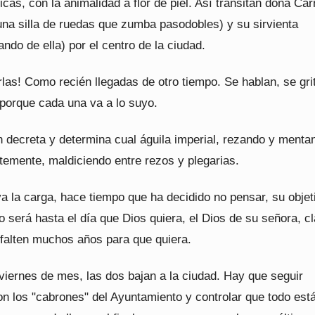
cas, con la animalidad a flor de piel. Así transitan doña Ca
una silla de ruedas que zumba pasodobles) y su sirvienta
rando de ella) por el centro de la ciudad.
rlas! Como recién llegadas de otro tiempo. Se hablan, se gri
 porque cada una va a lo suyo.
decreta y determina cual águila imperial, rezando y menta
temente, maldiciendo entre rezos y plegarias.
va la carga, hace tiempo que ha decidido no pensar, su objet
 lo será hasta el día que Dios quiera, el Dios de su señora, cl
 falten muchos años para que quiera.
viernes de mes, las dos bajan a la ciudad. Hay que seguir
on los "cabrones" del Ayuntamiento y controlar que todo est