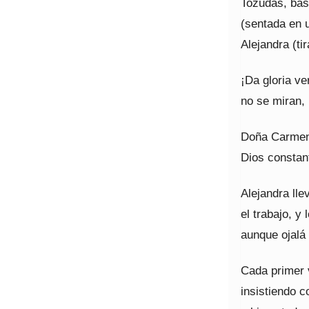
Tozudas, bási
(sentada en 
Alejandra (ti
¡Da gloria ve
no se miran,
Doña Carmen 
Dios constan
Alejandra lle
el trabajo, y
aunque ojalá
Cada primer 
insistiendo c