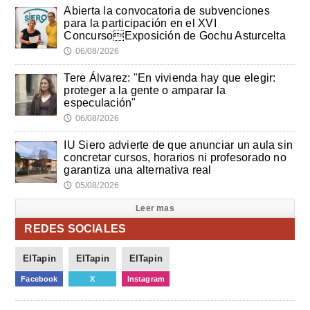
Abierta la convocatoria de subvenciones
para la participación en el XVI
ConcursoExposición de Gochu Asturcelta
06/08/2026
🕔
Tere Álvarez: "En vivienda hay que elegir:
proteger a la gente o amparar la
especulación"
06/08/2026
🕔
IU Siero advierte de que anunciar un aula sin
concretar cursos, horarios ni profesorado no
garantiza una alternativa real
05/08/2026
🕔
Leer mas
REDES SOCIALES
ElTapin
ElTapin
ElTapin
Facebook
X
Instagram