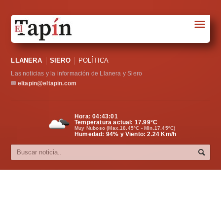
☰
Portada
LLANERA
SIERO
POLÍTICA
Sociedad
Las noticias y la información de Llanera y Siero
Política
✉
eltapin@eltapin.com
Deportes
Hora:
04:43:01
Temperatura actual:
17.99
°C
Varios
Muy Nuboso (Max.18.45ºC - Min.17.45ºC)
Humedad: 94% y Viento: 2.24 Km/h
Cultura
Asturias
Videos
Carta al director