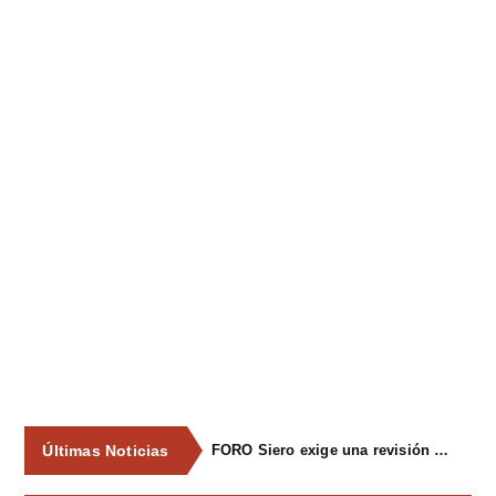
Últimas Noticias
FORO Siero exige una revisión integral del servicio de recogida de residuos para acabar con los contenedores desbordados y la imagen de abandono del concejo