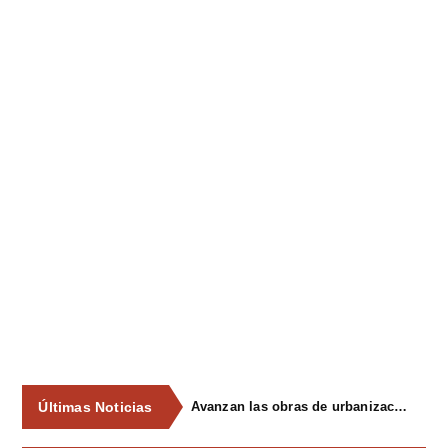
Últimas Noticias
Avanzan las obras de urbanización del parque de La Reconquista, en los terrenos del antiguo matadero de Pola de Siero