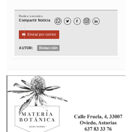
Redes sociales
Compartir Noticia



Enviar por correo
✉
AUTOR:
Redacción