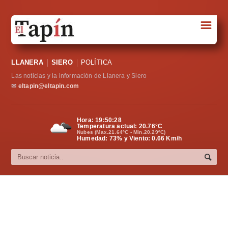
☰
Portada
LLANERA
SIERO
POLÍTICA
Sociedad
Las noticias y la información de Llanera y Siero
Política
✉
eltapin@eltapin.com
Deportes
Hora:
19:50:28
Temperatura actual:
20.76
°C
Varios
Nubes (Max.21.64ºC - Min.20.29ºC)
Humedad: 73% y Viento: 0.66 Km/h
Cultura
Asturias
Videos
Carta al director